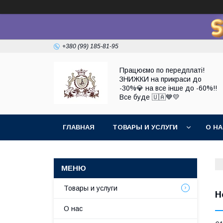
+380 (99) 185-81-95
Працюємо по передплаті!
ЗНИЖКИ на прикраси до
-30%💎 на все інше до -60%!!
Все буде 🇺🇦💙💛
ГЛАВНАЯ
ТОВАРЫ И УСЛУГИ
О Н
Товары и услуги
Н
О нас