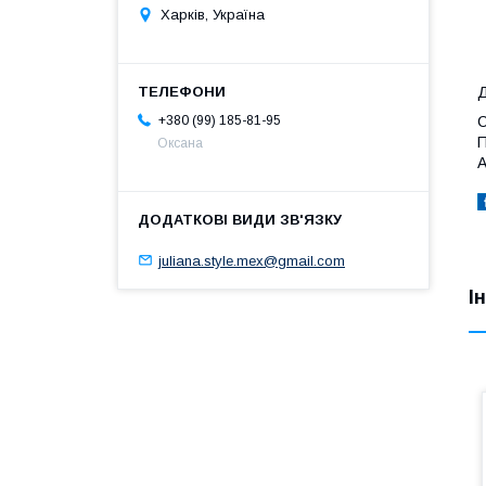
Харків, Україна
Д
+380 (99) 185-81-95
С
П
Оксана
А
juliana.style.mex@gmail.com
І