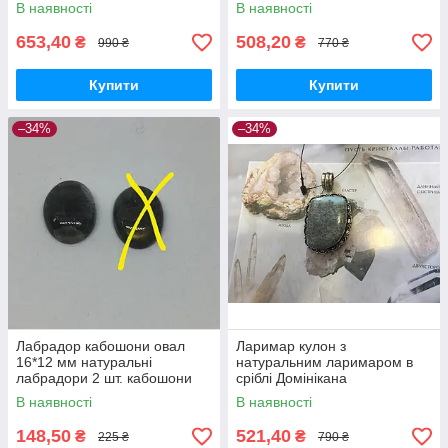
В наявності
В наявності
653,40
508,20
₴
₴
990 ₴
770 ₴
Купити
Купити
–34%
–34%
Лабрадор кабошони овал
Ларимар кулон з
16*12 мм натуральні
натуральним ларимаром в
лабрадори 2 шт. кабошони
сріблі Домінікана
лабрадор Індія набір
В наявності
В наявності
148,50
521,40
₴
₴
225 ₴
790 ₴