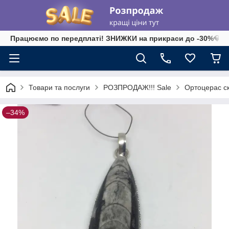
Працюємо по передплаті! ЗНИЖКИ на прикраси до -30%💎 на 
Товари та послуги
РОЗПРОДАЖ!!! Sale
Ортоцерас ск
–34%