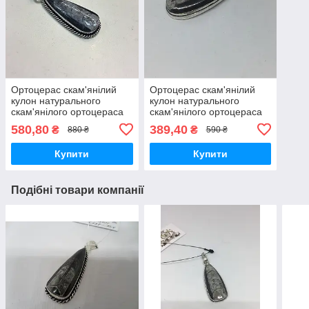
Ортоцерас скам'янілий
Ортоцерас скам'янілий
кулон натурального
кулон натурального
скам'янілого ортоцераса
скам'янілого ортоцераса
Індія
Індія.
580,80
389,40
₴
₴
880 ₴
590 ₴
Купити
Купити
Подібні товари компанії