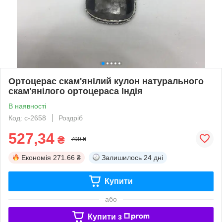
Ортоцерас скам'янілий кулон натурального
скам'янілого ортоцераса Індія
В наявності
Код: с-2658
Роздріб
527,34
₴
799 ₴
Економія
271.66 ₴
Залишилось
24 дні
Купити
або
Купити з