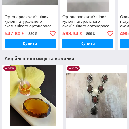
Ортоцерас скам'янілий
Ортоцерас скам'янілий
Окам
кулон натурального
кулон натурального
нату
скам'янілого ортоцераса
скам'янілого ортоцераса
окам
Індія
Індія
Инд
547,80
593,34
495
₴
₴
830 ₴
899 ₴
Купити
Купити
Акційні пропозиції та новинки
–34%
–34%