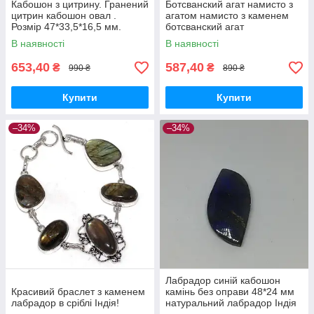
Кабошон з цитрину. Гранений
Ботсванский агат намисто з
цитрин кабошон овал .
агатом намисто з каменем
Розмір 47*33,5*16,5 мм.
ботсванский агат
Камінь цитрин. Індія.
В наявності
В наявності
653,40
587,40
₴
₴
990 ₴
890 ₴
Купити
Купити
–34%
–34%
Лабрадор синій кабошон
Красивий браслет з каменем
камінь без оправи 48*24 мм
лабрадор в сріблі Індія!
натуральний лабрадор Індія