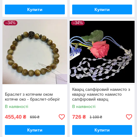
Купити
Купити
–34%
–34%
Кварц сапфіровий намисто з
Браслет з котячим оком
кварцу намисто намисто
котяче око - браслет-оберіг
сапфіровий кварц
В наявності
В наявності
455,40
726
₴
₴
690 ₴
1 100 ₴
Купити
Купити