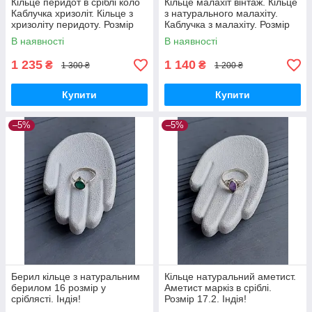
Кільце перидот в сріблі коло
Кільце малахіт вінтаж. Кільце
Каблучка хризоліт. Кільце з
з натурального малахіту.
хризоліту перидоту. Розмір
Каблучка з малахіту. Розмір
16. Індія!
15.5. Індія!
В наявності
В наявності
1 235
1 140
₴
₴
1 300 ₴
1 200 ₴
Купити
Купити
–5%
–5%
Берил кільце з натуральним
Кільце натуральний аметист.
берилом 16 розмір у
Аметист маркіз в сріблі.
сріблясті. Індія!
Розмір 17.2. Індія!