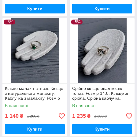
Купити
Купити
–5%
–5%
Кільце малахіт вінтаж. Кільце
Срібне кільце овал містік-
з натурального малахіту.
топаз. Розмір 14.8. Кільце зі
Каблучка з малахіту. Розмір
срібла. Срібна каблучка.
16.8. Індія!
Містік топаз. Індія!
В наявності
В наявності
1 140
1 235
₴
₴
1 200 ₴
1 300 ₴
Купити
Купити