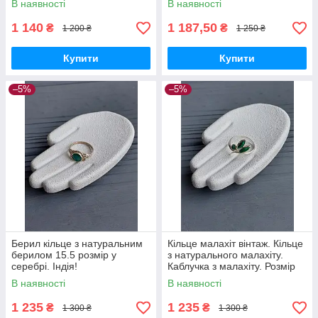
В наявності
В наявності
1 140
1 187,50
₴
₴
1 200 ₴
1 250 ₴
Купити
Купити
–5%
–5%
Берил кільце з натуральним
Кільце малахіт вінтаж. Кільце
берилом 15.5 розмір у
з натурального малахіту.
серебрі. Індія!
Каблучка з малахіту. Розмір
15,8. Індія!
В наявності
В наявності
1 235
1 235
₴
₴
1 300 ₴
1 300 ₴