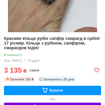
Красиве кільце рубін сапфір смарагд в сріблі
17 розмір. Кільце з рубіном, сапфіром,
смарагдом Індія!
В наявності
Код: 4068-5
Роздріб
3 135
₴
3 300 ₴
Економія
165 ₴
Залишилось
26 днів
Купити
або