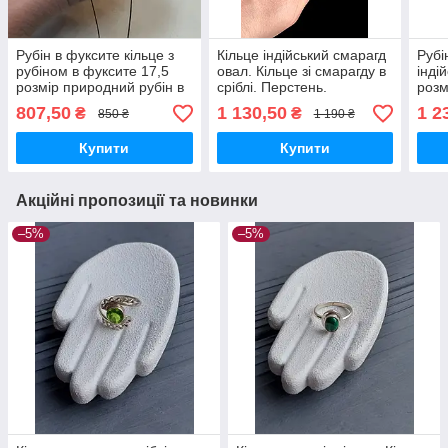
Рубін в фуксите кільце з
Кільце індійський смарагд
Рубі
рубіном в фуксите 17,5
овал. Кільце зі смарагду в
інді
розмір природний рубін в
сріблі. Перстень.
розм
сріблі Індія
Каблучка. Розмір 17,5 р.
нату
807,50
1 130,50
1 2
₴
₴
850 ₴
1 190 ₴
Індія.
срібл
Купити
Купити
Акційні пропозиції та новинки
–5%
–5%