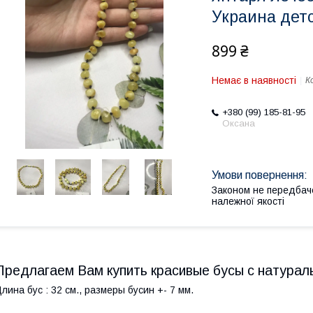
Украина дет
899 ₴
Немає в наявності
К
+380 (99) 185-81-95
Оксана
Законом не передбач
належної якості
Предлагаем Вам купить красивые бусы с натурал
лина бус : 32 см., размеры бусин +- 7 мм.