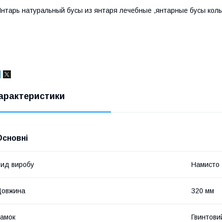
нтарь натуральный бусы из янтаря лечебные ,янтарные бусы коль
арактеристики
Основні
ид виробу
Намисто
Довжина
320 мм
амок
Гвинтови