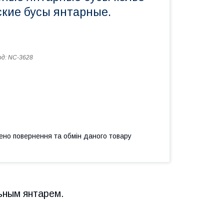
ские бусы янтарные.
од:
NC-3628
ено повернення та обмін даного товару
ьным янтарем.