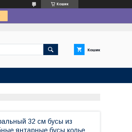
Кошик
Кошик
ральный 32 см бусы из
бные янтарные бусы колье