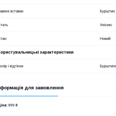
амені вставки
Бурштин
тать
Унісекс
Стан
Новий
Користувальницькі характеристики
олір і відтінок
Бурштин
нформація для замовлення
іна:
899 ₴