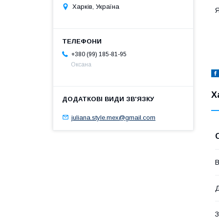
Харків, Україна
Я
+380 (99) 185-81-95
Оксана
Х
juliana.style.mex@gmail.com
В
З