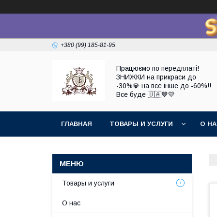
+380 (99) 185-81-95
Працюємо по передплаті!
ЗНИЖКИ на прикраси до
-30%💎 на все інше до -60%!!
Все буде 🇺🇦💙💛
ГЛАВНАЯ
ТОВАРЫ И УСЛУГИ
О Н
Товары и услуги
О нас