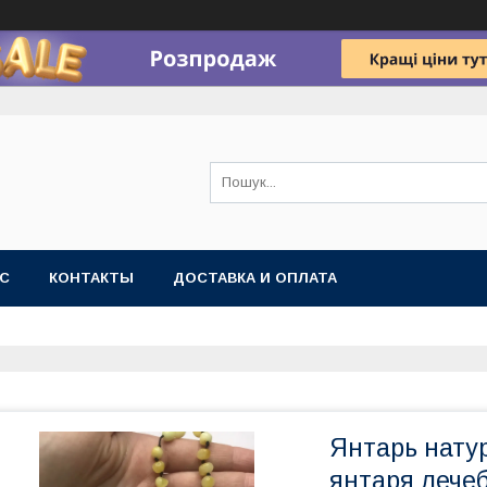
АС
КОНТАКТЫ
ДОСТАВКА И ОПЛАТА
Янтарь нату
янтаря лече