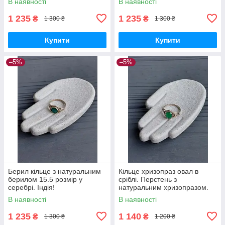
В наявності
В наявності
1 235
1 235
₴
₴
1 300 ₴
1 300 ₴
Купити
Купити
–5%
–5%
Берил кільце з натуральним
Кільце хризопраз овал в
берилом 15.5 розмір у
сріблі. Перстень з
серебрі. Індія!
натуральним хризопразом.
Розмір 15.5. Індія.
В наявності
В наявності
1 235
1 140
₴
₴
1 300 ₴
1 200 ₴