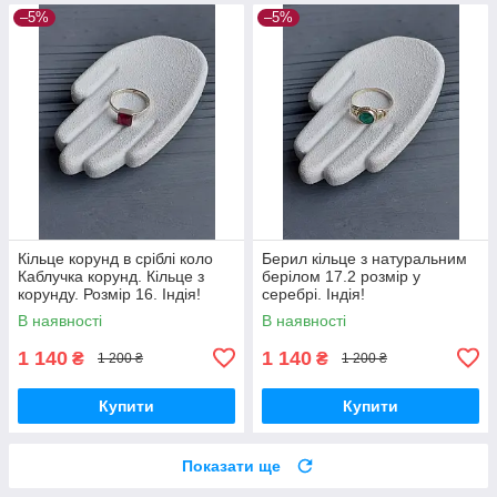
–5%
–5%
Кільце корунд в сріблі коло
Берил кільце з натуральним
Каблучка корунд. Кільце з
берілом 17.2 розмір у
корунду. Розмір 16. Індія!
серебрі. Індія!
В наявності
В наявності
1 140
1 140
₴
₴
1 200 ₴
1 200 ₴
Купити
Купити
Показати ще