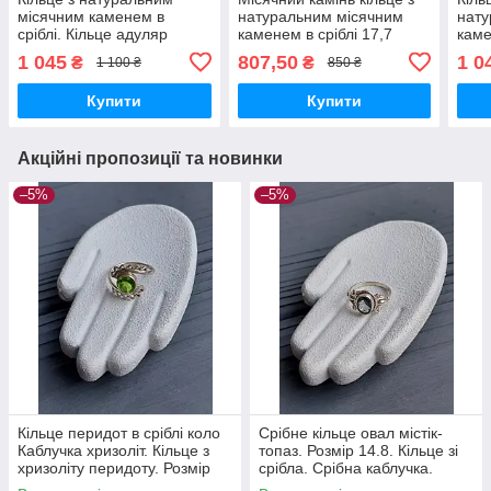
місячним каменем в
натуральним місячним
нату
сріблі. Кільце адуляр
каменем в сріблі 17,7
каме
крапля . Розмір 18,5. Індія.
розмір Індія
адул
1 045
807,50
1 0
₴
₴
1 100 ₴
850 ₴
20. І
Купити
Купити
Акційні пропозиції та новинки
–5%
–5%
Кільце перидот в сріблі коло
Срібне кільце овал містік-
Каблучка хризоліт. Кільце з
топаз. Розмір 14.8. Кільце зі
хризоліту перидоту. Розмір
срібла. Срібна каблучка.
16. Індія!
Містік топаз. Індія!