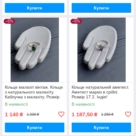
Купити
Купити
–5%
–5%
Кільце малахіт вінтаж. Кільце
Кільце натуральний аметист.
з натурального малахіту.
Аметист маркіз в сріблі.
Каблучка з малахіту. Розмір
Розмір 17.2. Індія!
15.5. Індія!
В наявності
В наявності
1 140
1 187,50
₴
₴
1 200 ₴
1 250 ₴
Купити
Купити