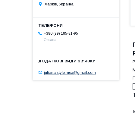
Харків, Україна
+380 (99) 185-81-95
Оксана
Р
М
juliana.style.mex@gmail.com
П
І