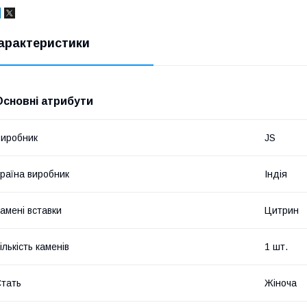
арактеристики
Основні атрибути
иробник
JS
раїна виробник
Індія
амені вставки
Цитрин
ількість каменів
1 шт.
тать
Жіноча