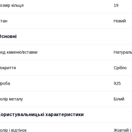
озмір кільця
19
Стан
Новий
Основні
ид каменю/вставки
Натурал
окриття
Срібло
Проба
925
олір металу
Білий
Користувальницькі характеристики
олір і відтінок
Жовтий і 