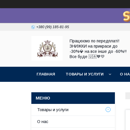
+380 (99) 185-81-95
Працюємо по передплаті!
ЗНИЖКИ на прикраси до
-30%💎 на все інше до -60%!!
Все буде 🇺🇦💙💛
ГЛАВНАЯ
ТОВАРЫ И УСЛУГИ
О Н
Товары и услуги
О нас