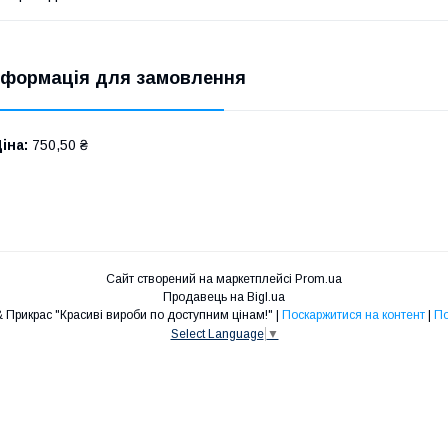
нформація для замовлення
іна:
750,50 ₴
Сайт створений на маркетплейсі
Prom.ua
Продавець на Bigl.ua
Інтернет-магазин ШУБ & Прикрас "Красиві вироби по доступним цінам!" |
Поскаржитися на контент
|
По
Select Language
▼