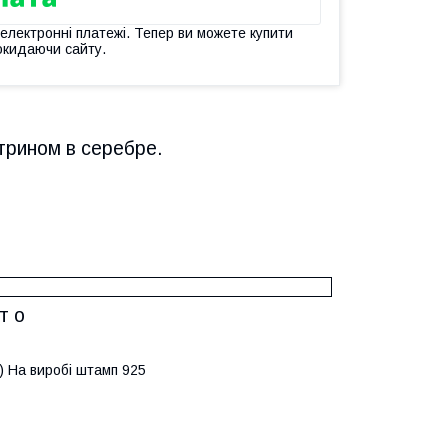
 електронні платежі. Тепер ви можете купити
окидаючи сайту.
трином в серебре.
т о
р.) На виробі штамп 925