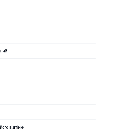
ьний
його відтінки