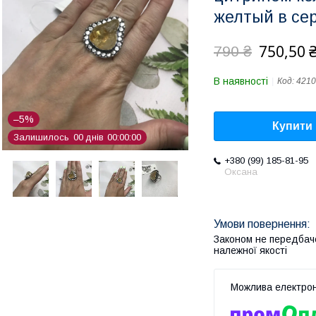
желтый в се
750,50 
790 ₴
В наявності
Код:
4210
–5%
Купити
Залишилось
0
0
днів
0
0
0
0
0
0
+380 (99) 185-81-95
Оксана
Законом не передбач
належної якості