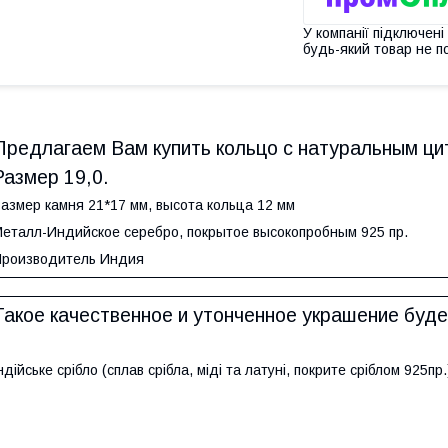
У компанії підключені
будь-який товар не п
Предлагаем Вам купить кольцо с натуральным ци
Размер 19,0.
азмер камня 21*17 мм, высота кольца 12 мм
еталл-Индийское серебро, покрытое высокопробным 925 пр.
роизводитель Индия
Такое качественное и утонченное украшение буде
ндійське срібло (сплав срібла, міді та латуні, покрите сріблом 925п