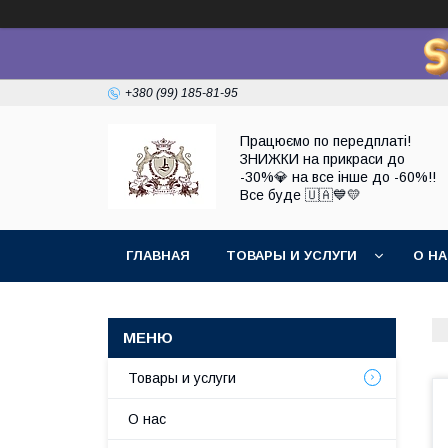
+380 (99) 185-81-95
Працюємо по передплаті!
ЗНИЖКИ на прикраси до
-30%💎 на все інше до -60%!!
Все буде 🇺🇦💙💛
ГЛАВНАЯ
ТОВАРЫ И УСЛУГИ
О Н
Товары и услуги
О нас