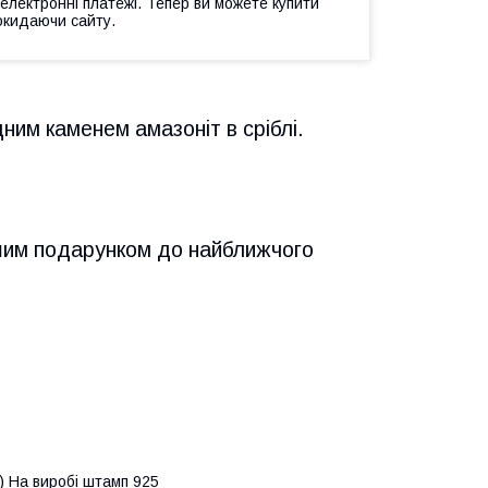
 електронні платежі. Тепер ви можете купити
окидаючи сайту.
ним каменем амазоніт в сріблі.
ошим подарунком до найближчого
р.) На виробі штамп 925