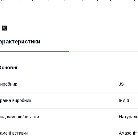
арактеристики
Основні
иробник
JS
раїна виробник
Індія
ид каменю/вставки
Натурал
амені вставки
Амазоніт