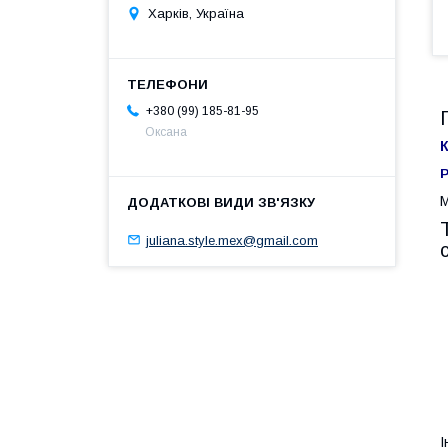
Харків, Україна
+380 (99) 185-81-95
Оксана
К
Р
М
juliana.style.mex@gmail.com
І