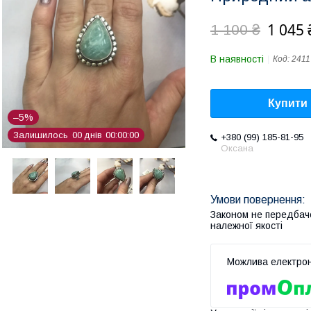
1 045 
1 100 ₴
В наявності
Код:
2411
Купити
–5%
Залишилось
0
0
днів
0
0
0
0
0
0
+380 (99) 185-81-95
Оксана
Законом не передбач
належної якості