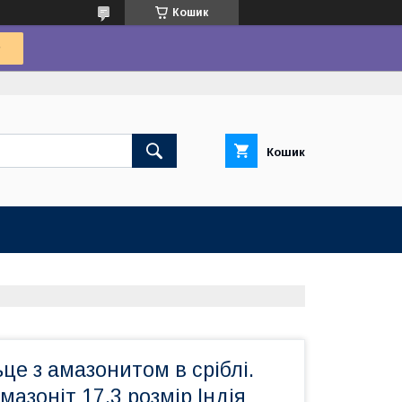
Кошик
Кошик
ьце з амазонитом в сріблі.
азоніт 17,3 розмір Індія