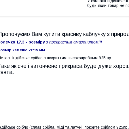
У компанії підключені
будь-який товар не п
Пропонуємо Вам купити красиву каблучку з природ
олечко 17,3 - розміру
з прекрасним амазонитом!!!
озмір каменю 21*15 мм.
етал: Індійське срібло з покриттям высокопробным 925 пр.
Таке якісне і витончене прикраса буде дуже хор
свята.
ндійське срібло (сплав срібла, міді та латуні, покрите сріблом 925п