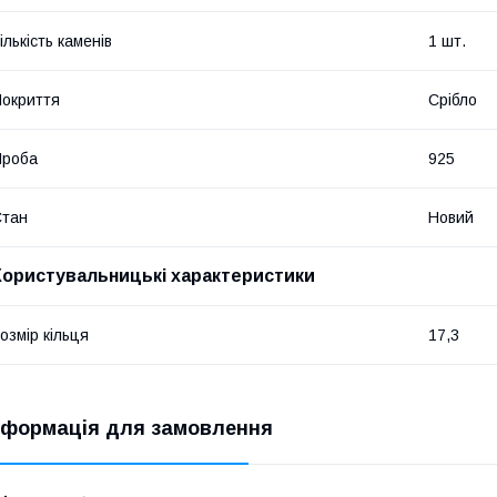
ількість каменів
1 шт.
окриття
Срібло
Проба
925
Стан
Новий
Користувальницькі характеристики
озмір кільця
17,3
нформація для замовлення