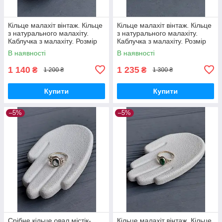
Кільце малахіт вінтаж. Кільце
Кільце малахіт вінтаж. Кільце
з натурального малахіту.
з натурального малахіту.
Каблучка з малахіту. Розмір
Каблучка з малахіту. Розмір
15.5. Індія!
15,8. Індія!
В наявності
В наявності
1 140
1 235
₴
₴
1 200 ₴
1 300 ₴
Купити
Купити
–5%
–5%
Срібне кільце овал містік-
Кільце малахіт вінтаж. Кільце