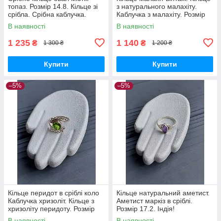
топаз. Розмір 14.8. Кільце зі
з натурального малахіту.
срібла. Срібна каблучка.
Каблучка з малахіту. Розмір
Містік топаз. Індія!
15.5. Індія!
В наявності
В наявності
1 235
1 140
₴
₴
1 300 ₴
1 200 ₴
Купити
Купити
–5%
–5%
Кільце перидот в сріблі коло
Кільце натуральний аметист.
Каблучка хризоліт. Кільце з
Аметист маркіз в сріблі.
хризоліту перидоту. Розмір
Розмір 17.2. Індія!
16. Індія!
В наявності
В наявності