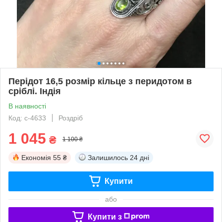
Перідот 16,5 розмір кільце з перидотом в
сріблі. Індія
В наявності
Код: с-4633
Роздріб
1 045
₴
1 100 ₴
Економія
55 ₴
Залишилось
24 дні
Купити
або
Купити з