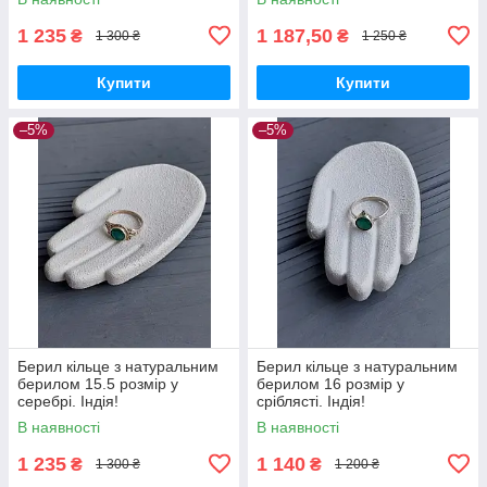
1 235
1 187,50
₴
₴
1 300 ₴
1 250 ₴
Купити
Купити
–5%
–5%
Берил кільце з натуральним
Берил кільце з натуральним
берилом 15.5 розмір у
берилом 16 розмір у
серебрі. Індія!
сріблясті. Індія!
В наявності
В наявності
1 235
1 140
₴
₴
1 300 ₴
1 200 ₴