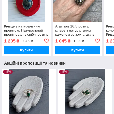
Кільце з натуральним
Агат зріз 16,5 розмір
Кіль
пренітом. Натуральний
кільце з натуральним
коло
преніт овал в сріблі розмір
каменем зрізом агата в
Кіль
17.5. Індія!
сріблі Індія
пери
1 235
1 045
1 2
₴
₴
1 300 ₴
1 100 ₴
Купити
Купити
Акційні пропозиції та новинки
–5%
–5%