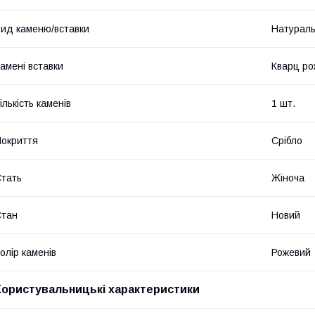
ид каменю/вставки
Натурал
амені вставки
Кварц ро
ількість каменів
1 шт.
окриття
Срібло
тать
Жіноча
Стан
Новий
олір каменів
Рожевий
Користувальницькі характеристики