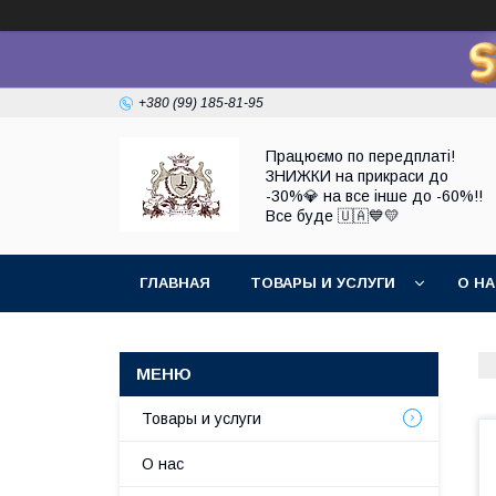
+380 (99) 185-81-95
Працюємо по передплаті!
ЗНИЖКИ на прикраси до
-30%💎 на все інше до -60%!!
Все буде 🇺🇦💙💛
ГЛАВНАЯ
ТОВАРЫ И УСЛУГИ
О Н
Товары и услуги
О нас