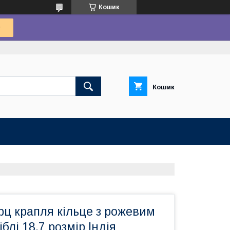
Кошик
Кошик
ц крапля кільце з рожевим
блі 18,7 розмір Індія