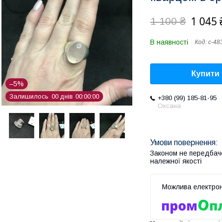
1 045 
1 100 ₴
В наявності
Код:
с-48
Купити
–5%
Залишилось
0
0
днів
0
0
0
0
0
0
+380 (99) 185-81-95
Оксана
Законом не передбач
належної якості