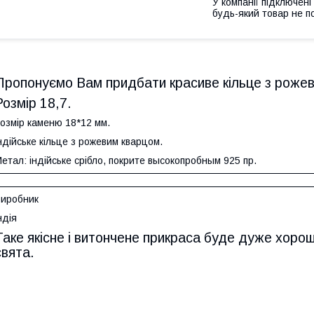
У компанії підключені
будь-який товар не п
Пропонуємо Вам придбати красиве кільце з рожеви
Розмір 18,7.
озмір каменю 18*12 мм.
ндійське кільце з рожевим кварцом.
етал: індійське срібло, покрите высокопробным 925 пр.
Виробник
ндія
Таке якісне і витончене прикраса буде дуже хор
свята.