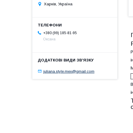
Харків, Україна
+380 (99) 185-81-95
Оксана
Р
і
М
juliana.style.mex@gmail.com
і