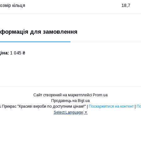
озмір кільця
18,7
нформація для замовлення
іна:
1 045 ₴
Сайт створений на маркетплейсі
Prom.ua
Продавець на Bigl.ua
Інтернет-магазин ШУБ & Прикрас "Красиві вироби по доступним цінам!" |
Поскаржитися на контент
|
По
Select Language
▼