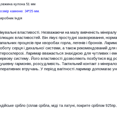
овжина кулона 51 мм
озмір каменю: 34*25 мм.
иробник Індія
ікувальні властивості. Незважаючи на малу вивченість мінерал
ілющих властивостей. Він лікує простудні захворювання, норма
апальних процесів при хворобах горла, легенів і бронхів. Лари
оботу серця і дихальної системи, а також рекомендований для 
теросклерозі. Ларимар вважається знахідкою для чутливих і ем
ервову систему. Його властивості дозволяють позбутися від ро
ушевну гармонію, розсудливість. Тактильний контакт з мінерало
перативних втручань. У період вагітності ларимар допомагає у
ндійське срібло (сплав срібла, міді та латуні, покрите сріблом 925п