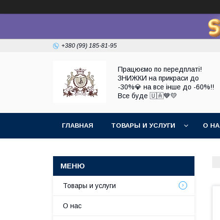
+380 (99) 185-81-95
Працюємо по передплаті!
ЗНИЖКИ на прикраси до
-30%💎 на все інше до -60%!!
Все буде 🇺🇦💙💛
ГЛАВНАЯ
ТОВАРЫ И УСЛУГИ
О Н
Товары и услуги
О нас