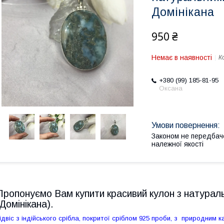
Домінікана
950 ₴
Немає в наявності
К
+380 (99) 185-81-95
Оксана
Законом не передбач
належної якості
Пропонуємо Вам купити красивий кулон з натураль
(Домінікана).
ідвіс з індійського срібла,
покритої сріблом 925 проби,
з
природним к