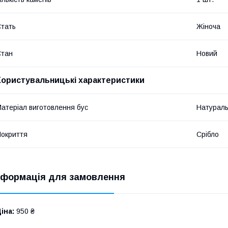
тать
Жіноча
Стан
Новий
Користувальницькі характеристики
атеріал виготовлення бус
Натураль
окриття
Срібло
нформація для замовлення
іна:
950 ₴