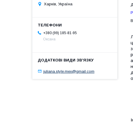
Харків, Україна
Д
Р
В
+380 (99) 185-81-95
Л
Оксана
ц
з
р
а
н
juliana.style.mex@gmail.com
д
о
І