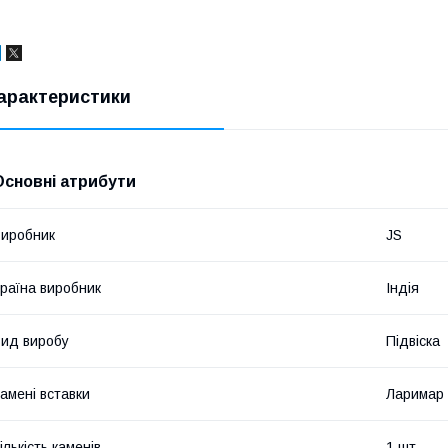
арактеристики
Основні атрибути
иробник
JS
раїна виробник
Індія
ид виробу
Підвіска
амені вставки
Ларимар
ількість каменів
1 шт.