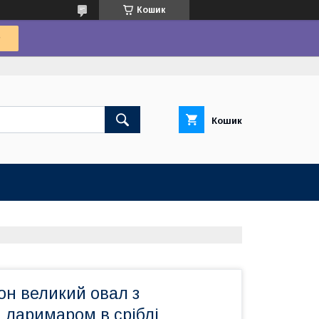
Кошик
Кошик
он великий овал з
 ларимаром в сріблі