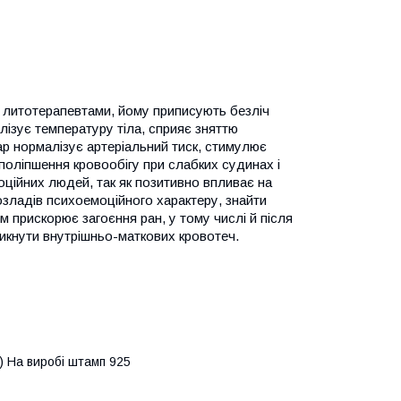
у литотерапевтами, йому приписують безліч
лізує температуру тіла, сприяє зняттю
мар нормалізує артеріальний тиск, стимулює
поліпшення кровообігу при слабких судинах і
оційних людей, так як позитивно впливає на
зладів психоемоційного характеру, знайти
м прискорює загоєння ран, у тому числі й після
никнути внутрішньо-маткових кровотеч.
р.) На виробі штамп 925