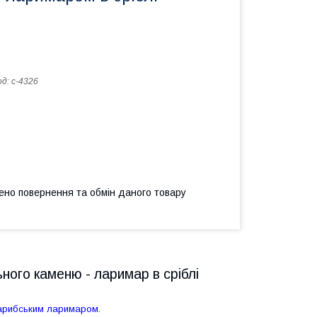
од:
с-4326
ено повернення та обмін даного товару
ного каменю - ларимар в сріблі
арибським ларимаром.