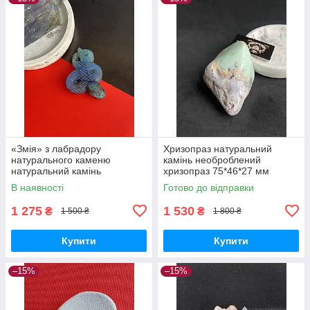
«Змія» з лабрадору
Хризопраз натуральний
натурального каменю
камінь необроблений
натуральний камінь
хризопраз 75*46*27 мм
лабрадор фігурка змія
В наявності
Готово до відправки
лабрадор без оправи.Індія
1 275
1 530
₴
₴
1 500 ₴
1 800 ₴
Купити
Купити
–15%
–15%