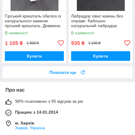
Гірський кришталь обеліск із
Лабрадор овал камінь без
натурального каменю
оправи. Кабошон
гірський кришталь. Довжина:
натуральний лабрадор
110 мм.
58*31*20 мм. Індія.
В наявності
В наявності
1 105
935
₴
₴
1 300 ₴
1 100 ₴
Купити
Купити
Показати ще
Про нас
98% позитивних з 95 відгуків за рік
Працює з 14.01.2014
м. Харків
Харків, Україна