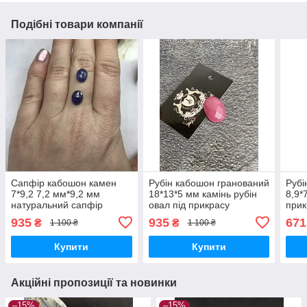
Подібні товари компанії
Сапфір кабошон камен
Рубін кабошон гранований
Рубі
7*9,2 7,2 мм*9,2 мм
18*13*5 мм камінь рубін
8,9*
натуральний сапфір
овал під прикрасу
прик
низький сапфір без
Індійський рубін.
рубі
935
935
671
₴
₴
1 100 ₴
1 100 ₴
оправи Таїланд. Ціна за 1/
шт.
шт.
Купити
Купити
Акційні пропозиції та новинки
–15%
–15%