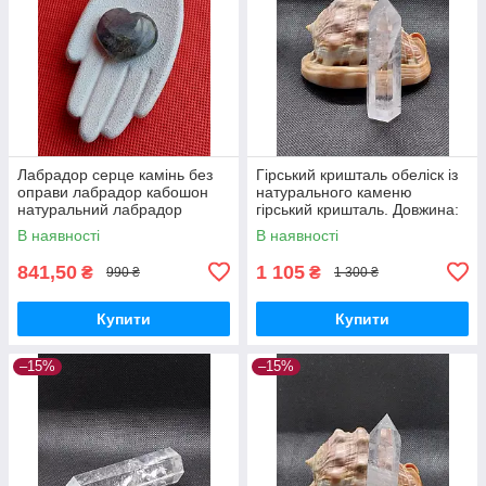
Лабрадор серце камінь без
Гірський кришталь обеліск із
оправи лабрадор кабошон
натурального каменю
натуральний лабрадор
гірський кришталь. Довжина:
спектроліт камінь 27*27*10
88 мм.
В наявності
В наявності
мм. Індія. Лабрадор серце
камінь
841,50
1 105
₴
₴
990 ₴
1 300 ₴
Купити
Купити
–15%
–15%