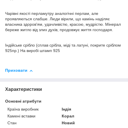
Чарівні якості перламутру аналогічні перлам, але
проявляються слабше. Люди вірили, що камінь наділяє
власника здоров'ям, удачливістю, красою, мудрістю. Мінерал
береже житло від злих духів, продовжує життя господаря.
Індійське срібло (сплав срібла, міді та латуні, покрите сріблом
925пр.) На виробі штамп 925
Приховати
Характеристики
Основні атрибути
Країна виробник
Індія
Камені вставки
Корал
Стан
Новий