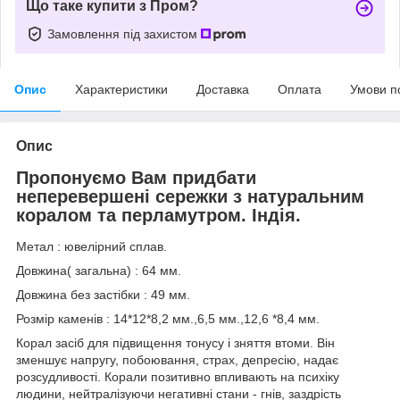
Що таке купити з Пром?
Замовлення під захистом
Опис
Характеристики
Доставка
Оплата
Умови п
Опис
Пропонуємо Вам придбати
неперевершені сережки з натуральним
коралом та перламутром. Індія.
Метал : ювелірний сплав.
Довжина( загальна) : 64 мм.
Довжина без застібки : 49 мм.
Розмір каменів : 14*12*8,2 мм.,6,5 мм.,12,6 *8,4 мм.
Корал засіб для підвищення тонусу і зняття втоми. Він
зменшує напругу, побоювання, страх, депресію, надає
розсудливості. Корали позитивно впливають на психіку
людини, нейтралізуючи негативні стани - гнів, заздрість