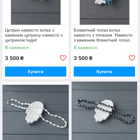
Цитрин намисто кольє з
Блакитний топаз кольє
каменем цитрину намисто з
намисто з топазом. Намисто
цитрином Індія!
з каменем блакитний топаз.
Індія!
В наявності
В наявності
3 500
3 500
₴
₴
Купити
Купити