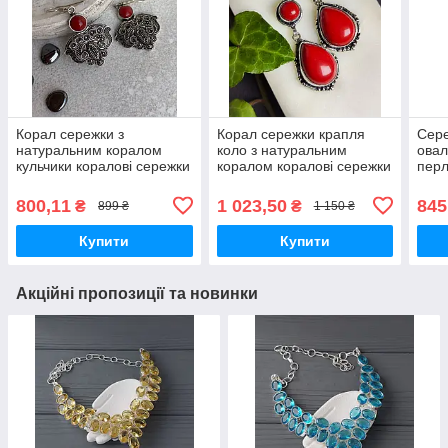
Корал сережки з
Корал сережки крапля
Сере
натуральним коралом
коло з натуральним
овал
кульчики коралові сережки
коралом коралові сережки
перл
у сріблі. Індія
у сріблі. Індія
халі
800,11
1 023,50
845
₴
₴
899 ₴
1 150 ₴
Купити
Купити
Акційні пропозиції та новинки