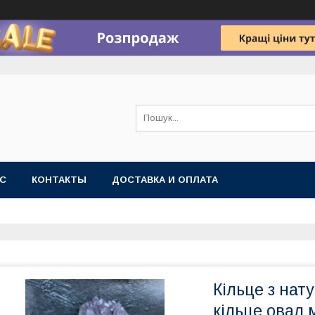
АС
КОНТАКТЫ
ДОСТАВКА И ОПЛАТА
Кільце з на
кільце овал 