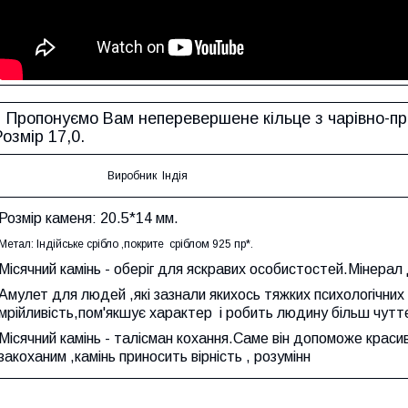
Пропонуємо Вам неперевершене кільце з чарівно-пре
Розмір 17,0.
Виробник Індія
Розмір каменя: 20.5*14 мм.
Метал: Індійське срібло ,покрите сріблом 925 пр*.
Місячний камінь - оберіг для яскравих особистостей.Мінерал
Амулет для людей ,які зазнали якихось тяжких психологічних 
мрійливість,пом'якшує характер і робить людину більш чутт
Місячний камінь - талісман кохання.Саме він допоможе краси
закоханим ,камінь приносить вірність , розумінн