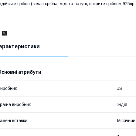
ндійське срібло (сплав срібла, міді та латуні, покрите сріблом 925п
арактеристики
Основні атрибути
иробник
JS
раїна виробник
Індія
амені вставки
Місячний