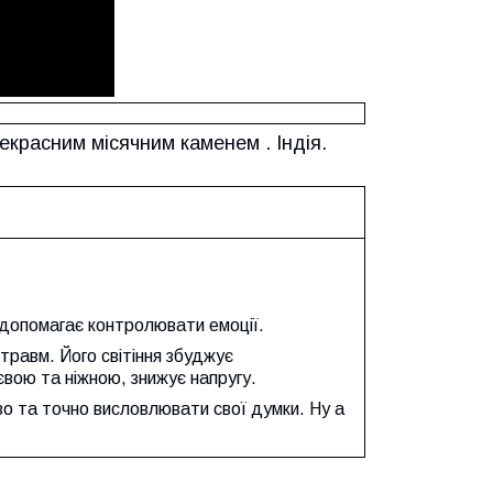
красним місячним каменем . Індія.
 допомагає контролювати емоції.
травм. Його світіння збуджує
євою та ніжною, знижує напругу.
во та точно висловлювати свої думки. Ну а