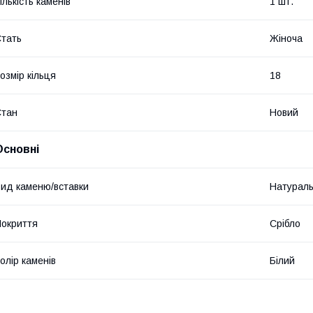
ількість каменів
1 шт.
тать
Жіноча
озмір кільця
18
Стан
Новий
Основні
ид каменю/вставки
Натурал
окриття
Срібло
олір каменів
Білий