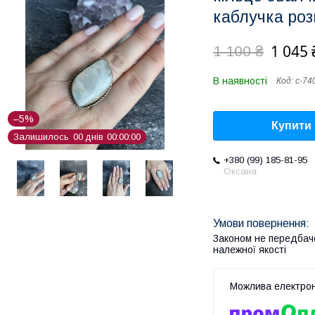
каблучка розм
1 045 
1 100 ₴
В наявності
Код:
с-74
–5%
Купити
Залишилось
0
0
днів
0
0
0
0
0
0
+380 (99) 185-81-95
Оксана
Законом не передбач
належної якості