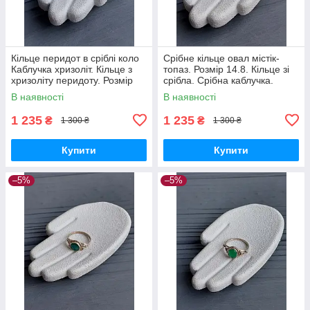
Кільце перидот в сріблі коло
Срібне кільце овал містік-
Каблучка хризоліт. Кільце з
топаз. Розмір 14.8. Кільце зі
хризоліту перидоту. Розмір
срібла. Срібна каблучка.
16. Індія!
Містік топаз. Індія!
В наявності
В наявності
1 235
1 235
₴
₴
1 300 ₴
1 300 ₴
Купити
Купити
–5%
–5%