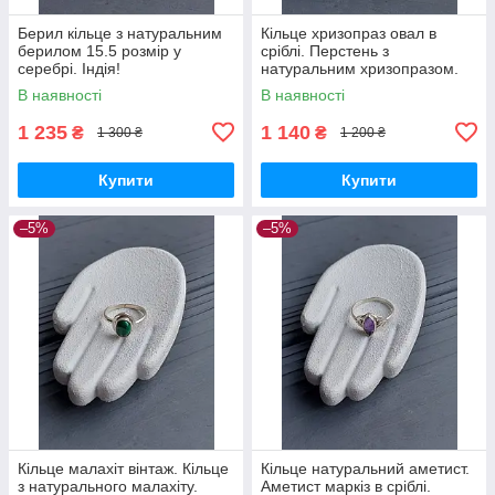
Берил кільце з натуральним
Кільце хризопраз овал в
берилом 15.5 розмір у
сріблі. Перстень з
серебрі. Індія!
натуральним хризопразом.
Розмір 15.5. Індія.
В наявності
В наявності
1 235
1 140
₴
₴
1 300 ₴
1 200 ₴
Купити
Купити
–5%
–5%
Кільце малахіт вінтаж. Кільце
Кільце натуральний аметист.
з натурального малахіту.
Аметист маркіз в сріблі.