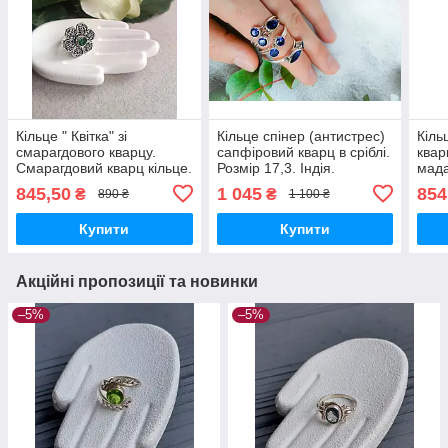
Кільце " Квітка" зі
Кільце спінер (антистрес)
Кіль
смарагдового кварцу.
сапфіровий кварц в сріблі.
квар
Смарагдовий кварц кільце.
Розмір 17,3. Індія.
мада
Кварц в сріблі. Розмір 17.
срібл
845,50
1 045
854
₴
₴
890 ₴
1 100 ₴
Індія.
Купити
Купити
Акційні пропозиції та новинки
–5%
–5%