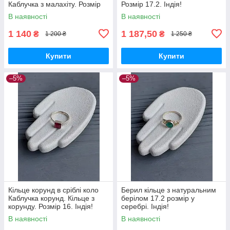
Каблучка з малахіту. Розмір
Розмір 17.2. Індія!
15.5. Індія!
В наявності
В наявності
1 140
1 187,50
₴
₴
1 200 ₴
1 250 ₴
Купити
Купити
–5%
–5%
Кільце корунд в сріблі коло
Берил кільце з натуральним
Каблучка корунд. Кільце з
берілом 17.2 розмір у
корунду. Розмір 16. Індія!
серебрі. Індія!
В наявності
В наявності