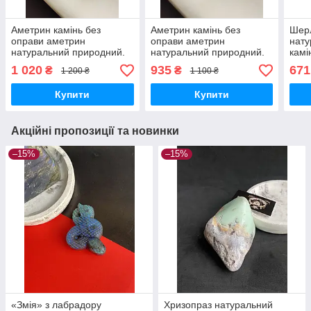
Аметрин камінь без
Аметрин камінь без
Шер
оправи аметрин
оправи аметрин
нату
натуральний природний.
натуральний природний.
камі
Кабошон овал аметрин
Кабошон овал аметрин
1 020
935
671
₴
₴
1 200 ₴
1 100 ₴
40*23*8 мм.
28*20.5*7 мм.
Купити
Купити
Акційні пропозиції та новинки
–15%
–15%
«Змія» з лабрадору
Хризопраз натуральний