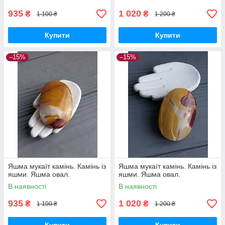
935
1 020
₴
₴
1 100 ₴
1 200 ₴
Купити
Купити
–15%
–15%
Яшма мукаїт камінь. Камінь із
Яшма мукаїт камінь. Камінь із
яшми. Яшма овал.
яшми. Яшма овал.
В наявності
В наявності
935
1 020
₴
₴
1 100 ₴
1 200 ₴