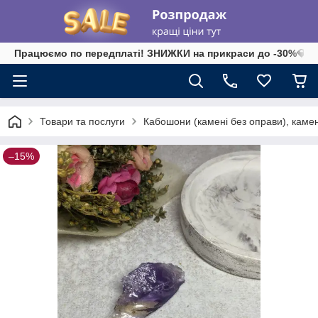
Працюємо по передплаті! ЗНИЖКИ на прикраси до -30%💎 на 
Товари та послуги
Кабошони (камені без оправи), камені-
–15%