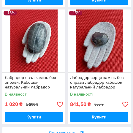
Купити
Купити
–15%
–15%
Лабрадор овал камінь без
Лабрадор серце камінь без
оправи. Кабошон
оправи лабрадор кабошон
натуральний лабрадор
натуральний лабрадор
63*38*22 мм. Індія.
спектроліт камінь 27*27*10
В наявності
В наявності
мм. Індія. Лабрадор серце
камінь
1 020
841,50
₴
₴
1 200 ₴
990 ₴
Купити
Купити