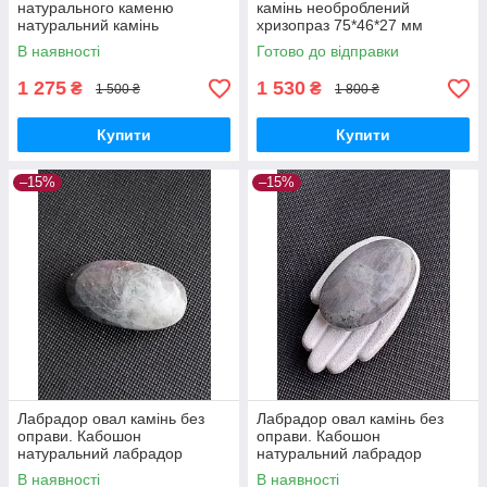
натурального каменю
камінь необроблений
натуральний камінь
хризопраз 75*46*27 мм
лабрадор фігурка змія
В наявності
Готово до відправки
лабрадор без оправи.Індія
1 275
1 530
₴
₴
1 500 ₴
1 800 ₴
Купити
Купити
–15%
–15%
Лабрадор овал камінь без
Лабрадор овал камінь без
оправи. Кабошон
оправи. Кабошон
натуральний лабрадор
натуральний лабрадор
58*31*20 мм. Індія.
62*38*22 мм. Індія.
В наявності
В наявності