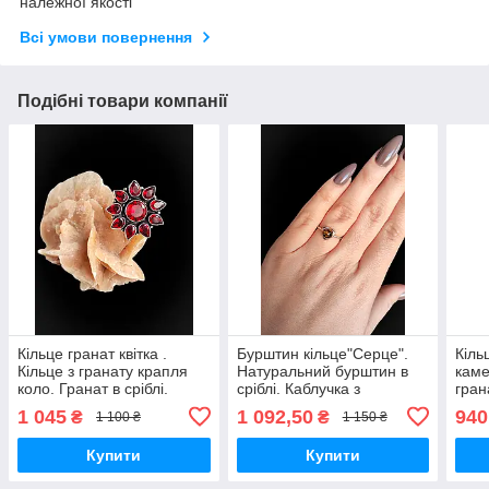
належної якості
Всі умови повернення
Подібні товари компанії
Кільце гранат квітка .
Бурштин кільце"Серце".
Кіль
Кільце з гранату крапля
Натуральний бурштин в
каме
коло. Гранат в сріблі.
сріблі. Каблучка з
гран
Розмір 16,3. Індія.
натурального бурштину
блак
1 045
1 092,50
940
₴
₴
1 100 ₴
1 150 ₴
коло. Розмір 15,5. Індія.
розм
Купити
Купити