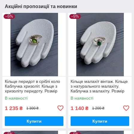
Акційні пропозиції та новинки
–5%
–5%
Кільце перидот в сріблі коло
Кільце малахіт вінтаж. Кільце
Каблучка хризоліт. Кільце з
з натурального малахіту.
хризоліту перидоту. Розмір
Каблучка з малахіту. Розмір
16. Індія!
15.5. Індія!
В наявності
В наявності
1 235
1 140
₴
₴
1 300 ₴
1 200 ₴
Купити
Купити