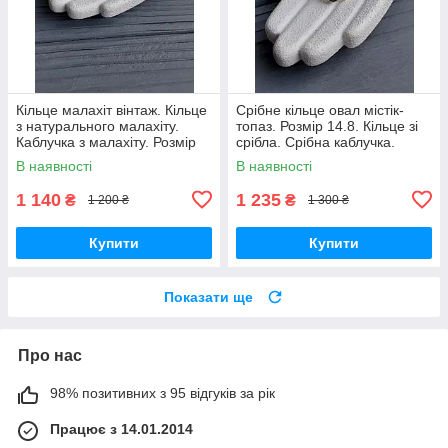
Кільце малахіт вінтаж. Кільце
Срібне кільце овал містік-
з натурального малахіту.
топаз. Розмір 14.8. Кільце зі
Каблучка з малахіту. Розмір
срібла. Срібна каблучка.
16.8. Індія!
Містік топаз. Індія!
В наявності
В наявності
1 140
1 235
₴
₴
1 200 ₴
1 300 ₴
Купити
Купити
Показати ще
Про нас
98% позитивних з 95 відгуків за рік
Працює з 14.01.2014