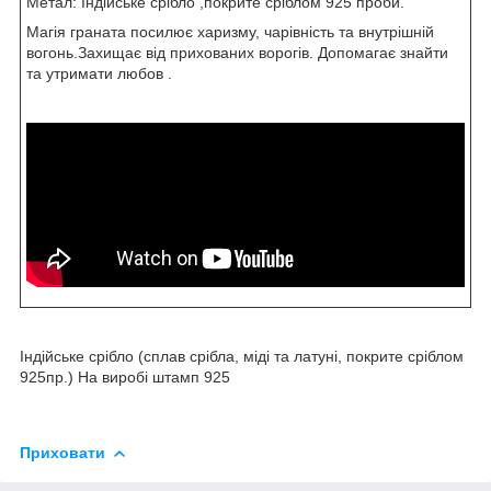
Метал: Індійське срібло ,покрите сріблом 925 проби.
Магія граната посилює харизму, чарівність та внутрішній
вогонь.Захищає від прихованих ворогів. Допомагає знайти
та утримати любов .
Індійське срібло (сплав срібла, міді та латуні, покрите сріблом
925пр.) На виробі штамп 925
Приховати