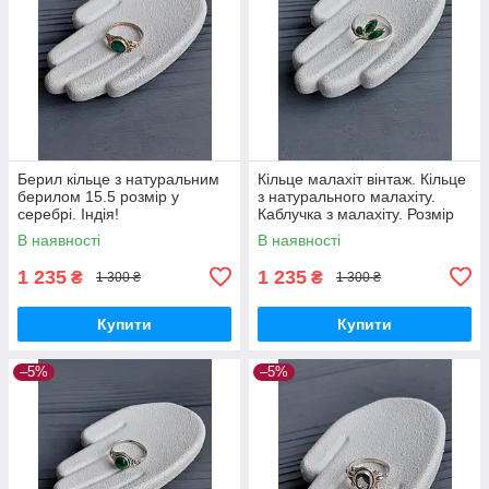
Берил кільце з натуральним
Кільце малахіт вінтаж. Кільце
берилом 15.5 розмір у
з натурального малахіту.
серебрі. Індія!
Каблучка з малахіту. Розмір
15,8. Індія!
В наявності
В наявності
1 235
1 235
₴
₴
1 300 ₴
1 300 ₴
Купити
Купити
–5%
–5%