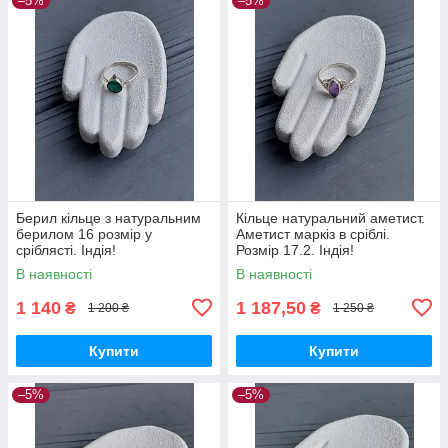
–5%
–5%
Берил кільце з натуральним
Кільце натуральний аметист.
берилом 16 розмір у
Аметист маркіз в сріблі.
сріблясті. Індія!
Розмір 17.2. Індія!
В наявності
В наявності
1 140
1 187,50
₴
₴
1 200 ₴
1 250 ₴
Купити
Купити
–5%
–5%