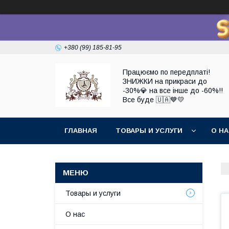
+380 (99) 185-81-95
Працюємо по передплаті!
ЗНИЖКИ на прикраси до
-30%💎 на все інше до -60%!!
Все буде 🇺🇦💙💛
ГЛАВНАЯ
ТОВАРЫ И УСЛУГИ
О Н
Товары и услуги
О нас