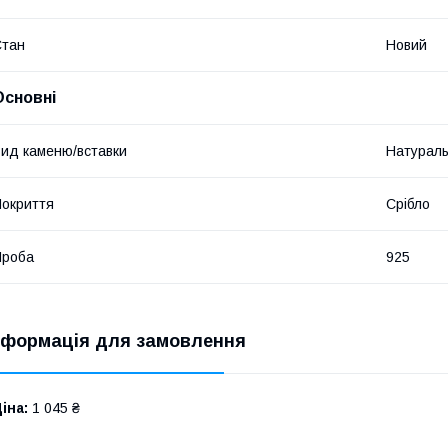
Стан
Новий
Основні
ид каменю/вставки
Натурал
окриття
Срібло
Проба
925
нформація для замовлення
іна:
1 045 ₴