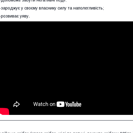
-допоможе забути негативні події:
-зароджує у своєму власнику силу та наполегливість;
-розвиває уяву.