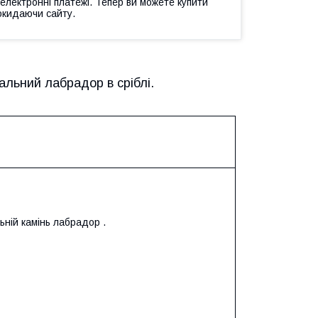
 електронні платежі. Тепер ви можете купити
окидаючи сайту.
альний лабрадор в сріблі.
ьній камінь лабрадор .