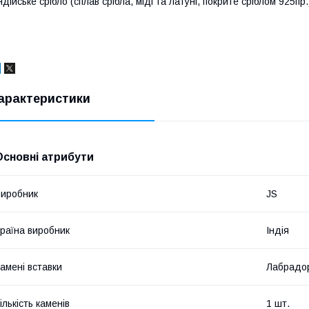
ндійське срібло (сплав срібла, міді та латуні, покрите сріблом 925п
арактеристики
Основні атрибути
иробник
JS
раїна виробник
Індія
амені вставки
Лабрадо
ількість каменів
1 шт.