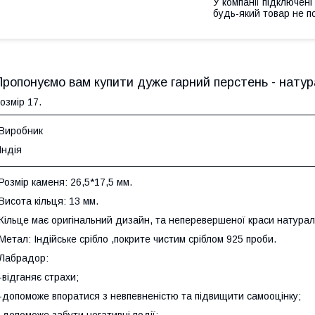
У компанії підключені
будь-який товар не п
Пропонуємо вам купити дуже гарний перстень - натур
озмір 17.
Виробник
Індія
Розмір каменя: 26,5*17,5 мм.
Висота кільця: 13 мм.
Кільце має оригінальний дизайн, та неперевершеної краси натурал
Метал: Індійське срібло ,покрите чистим сріблом 925 проби.
Лабрадор:
-відганяє страхи;
-допоможе впоратися з невпевненістю та підвищити самооцінку;