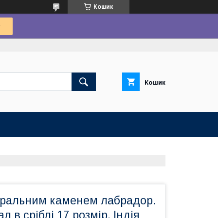
Кошик
Кошик
туральним каменем лабрадор.
 в сріблі 17 розмір. Індія