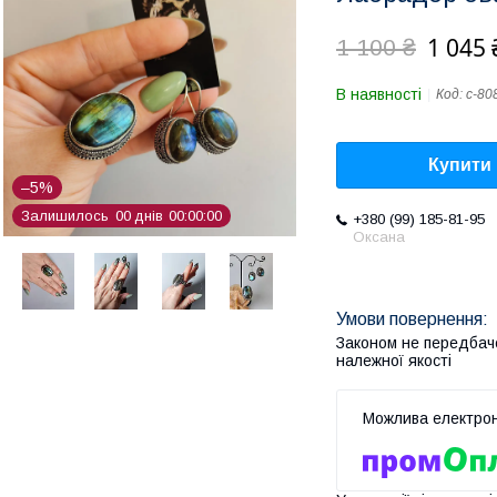
1 045 
1 100 ₴
В наявності
Код:
с-80
Купити
–5%
Залишилось
0
0
днів
0
0
0
0
0
0
+380 (99) 185-81-95
Оксана
Законом не передбач
належної якості