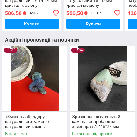
натуральний 19*14*14 мм.
натуральний 16*10 мм.
нату
кристал моріону
кристал моріону
необ
необроблений.
необроблений Україна
586,50
586,50
416
₴
₴
690 ₴
690 ₴
Купити
Купити
Акційні пропозиції та новинки
–15%
–15%
«Змія» з лабрадору
Хризопраз натуральний
натурального каменю
камінь необроблений
натуральний камінь
хризопраз 75*46*27 мм
лабрадор фігурка змія
В наявності
Готово до відправки
лабрадор без оправи.Індія