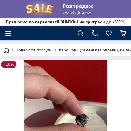
Працюємо по передплаті! ЗНИЖКИ на прикраси до -30%💎 на 
Товари та послуги
Кабошони (камені без оправи), камені-
–15%