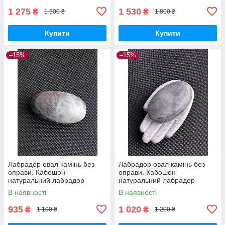
1 275
1 530
₴
₴
1 500 ₴
1 800 ₴
Купити
Купити
–15%
–15%
Лабрадор овал камінь без
Лабрадор овал камінь без
оправи. Кабошон
оправи. Кабошон
натуральний лабрадор
натуральний лабрадор
58*31*20 мм. Індія.
62*38*22 мм. Індія.
В наявності
В наявності
935
1 020
₴
₴
1 100 ₴
1 200 ₴