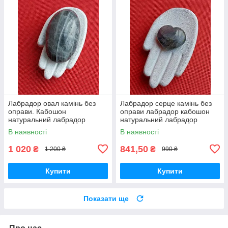
Лабрадор овал камінь без
Лабрадор серце камінь без
оправи. Кабошон
оправи лабрадор кабошон
натуральний лабрадор
натуральний лабрадор
63*38*22 мм. Індія.
спектроліт камінь 27*27*10
В наявності
В наявності
мм. Індія. Лабрадор серце
камінь
1 020
841,50
₴
₴
1 200 ₴
990 ₴
Купити
Купити
Показати ще