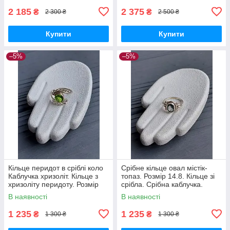
2 185
2 375
₴
₴
2 300 ₴
2 500 ₴
Купити
Купити
–5%
–5%
Кільце перидот в сріблі коло
Срібне кільце овал містік-
Каблучка хризоліт. Кільце з
топаз. Розмір 14.8. Кільце зі
хризоліту перидоту. Розмір
срібла. Срібна каблучка.
16. Індія!
Містік топаз. Індія!
В наявності
В наявності
1 235
1 235
₴
₴
1 300 ₴
1 300 ₴