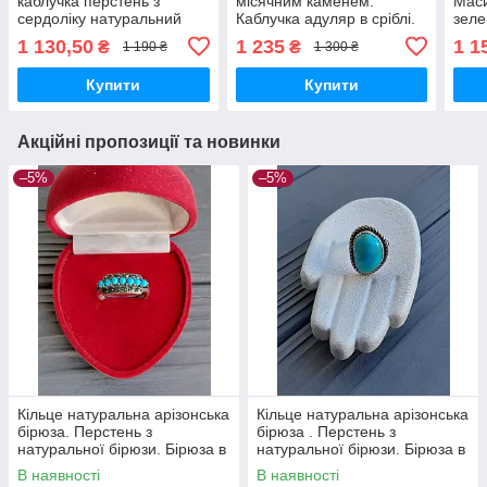
каблучка перстень з
місячним каменем.
Маси
сердоліку натуральний
Каблучка адуляр в сріблі.
зеле
сердолік. Розмір 17,5 .
Перстень лунний овал.
зеле
1 130,50
1 235
1 1
₴
₴
1 190 ₴
1 300 ₴
Індія.
Розмір 17,5. Індія
17,7.
Купити
Купити
Акційні пропозиції та новинки
–5%
–5%
Кільце натуральна арізонська
Кільце натуральна арізонська
бірюза. Перстень з
бірюза . Перстень з
натуральної бірюзи. Бірюза в
натуральної бірюзи. Бірюза в
сріблі. Розмір 18.2.
сріблі. Розмір 16-16.5.
В наявності
В наявності
Німеччина!
Німеччина!