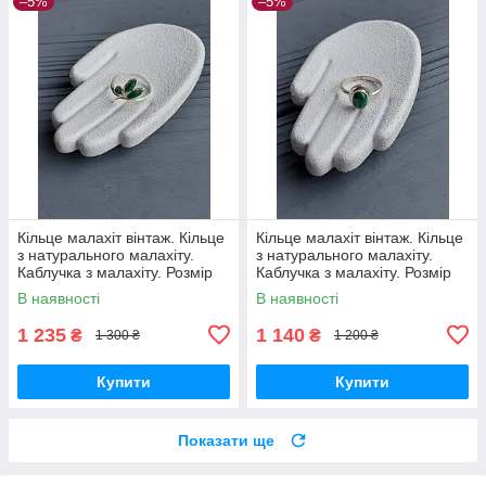
–5%
–5%
Кільце малахіт вінтаж. Кільце
Кільце малахіт вінтаж. Кільце
з натурального малахіту.
з натурального малахіту.
Каблучка з малахіту. Розмір
Каблучка з малахіту. Розмір
15,8. Індія!
15.5. Індія!
В наявності
В наявності
1 235
1 140
₴
₴
1 300 ₴
1 200 ₴
Купити
Купити
Показати ще