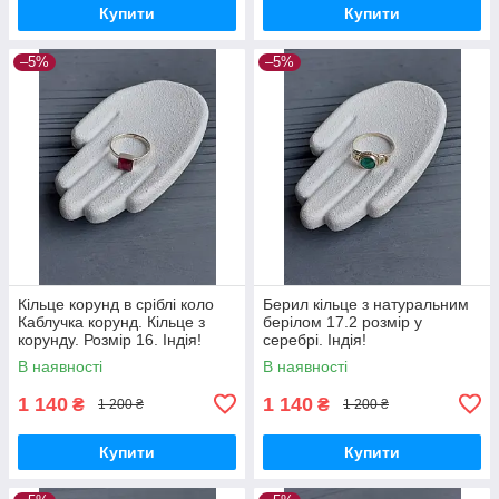
Купити
Купити
–5%
–5%
Кільце корунд в сріблі коло
Берил кільце з натуральним
Каблучка корунд. Кільце з
берілом 17.2 розмір у
корунду. Розмір 16. Індія!
серебрі. Індія!
В наявності
В наявності
1 140
1 140
₴
₴
1 200 ₴
1 200 ₴
Купити
Купити