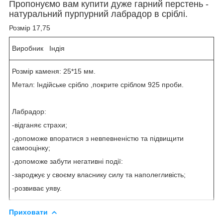
Пропонуємо вам купити дуже гарний перстень -
натуральний пурпурний лабрадор в сріблі.
Розмір 17,75
Виробник Індія
Розмір каменя: 25*15 мм.
Метал: Індійське срібло ,покрите сріблом 925 проби.
Лабрадор:
-відганяє страхи;
-допоможе впоратися з невпевненістю та підвищити
самооцінку;
-допоможе забути негативні події:
-зароджує у своєму власнику силу та наполегливість;
-розвиває уяву.
Приховати