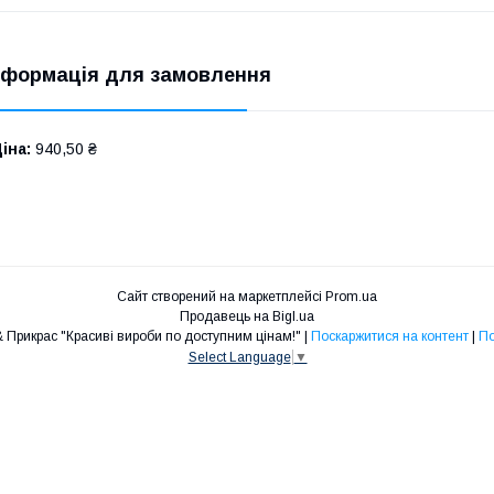
нформація для замовлення
іна:
940,50 ₴
Сайт створений на маркетплейсі
Prom.ua
Продавець на Bigl.ua
Інтернет-магазин ШУБ & Прикрас "Красиві вироби по доступним цінам!" |
Поскаржитися на контент
|
По
Select Language
▼