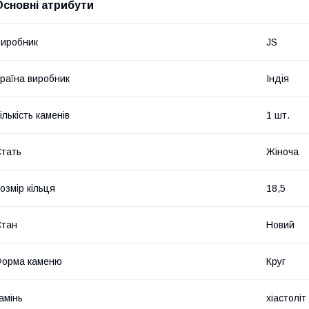
Основні атрибути
иробник
JS
раїна виробник
Індія
ількість каменів
1 шт.
тать
Жіноча
озмір кільця
18,5
Стан
Новий
Форма каменю
Круг
амінь
хіастолі