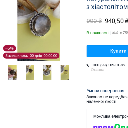
з хіастолітом 
940,50 
990 ₴
В наявності
Код:
с-75
–5%
Купити
Залишилось
0
0
днів
0
0
0
0
0
0
+380 (99) 185-81-95
Оксана
Законом не передбач
належної якості