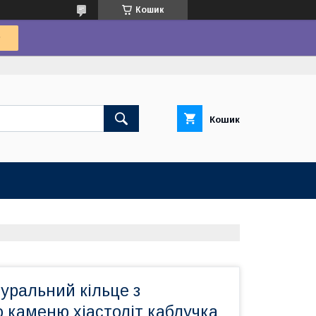
Кошик
Кошик
туральний кільце з
 каменю хіастоліт каблучка