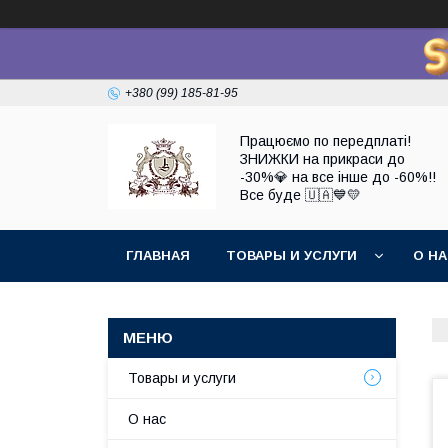
+380 (99) 185-81-95
Працюємо по передплаті!
ЗНИЖКИ на прикраси до
-30%💎 на все інше до -60%!!
Все буде 🇺🇦💙💛
ГЛАВНАЯ
ТОВАРЫ И УСЛУГИ
О Н
Товары и услуги
О нас