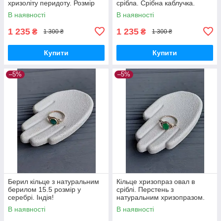
хризоліту перидоту. Розмір
срібла. Срібна каблучка.
16. Індія!
Містік топаз. Індія!
В наявності
В наявності
1 235
1 235
₴
₴
1 300 ₴
1 300 ₴
Купити
Купити
–5%
–5%
Берил кільце з натуральним
Кільце хризопраз овал в
берилом 15.5 розмір у
сріблі. Перстень з
серебрі. Індія!
натуральним хризопразом.
Розмір 15.5. Індія.
В наявності
В наявності