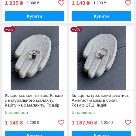
1 235
1 140
₴
₴
1 300 ₴
1 200 ₴
Купити
Купити
–5%
–5%
Кільце малахіт вінтаж. Кільце
Кільце натуральний аметист.
з натурального малахіту.
Аметист маркіз в сріблі.
Каблучка з малахіту. Розмір
Розмір 17.2. Індія!
15.5. Індія!
В наявності
В наявності
1 140
1 187,50
₴
₴
1 200 ₴
1 250 ₴
Купити
Купити