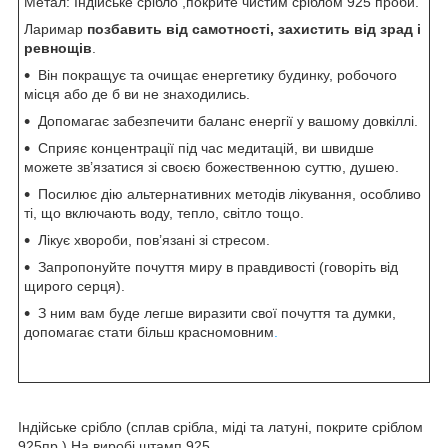
Метал: Індійське срібло ,покрите чистим сріблом 925 проби.
Ларимар
позбавить від самотності, захистить від зрад і
ревнощів
.
Він покращує та очищає енергетику будинку, робочого
місця або де б ви не знаходились.
Допомагає забезпечити баланс енергії у вашому довкіллі.
Сприяє концентрації під час медитацій, ви швидше
можете зв’язатися зі своєю божественною суттю, душею.
Посилює дію альтернативних методів лікування, особливо
ті, що включають воду, тепло, світло тощо.
Лікує хвороби, пов’язані зі стресом.
Запропонуйте почуття миру в правдивості (говоріть від
щирого серця).
З ним вам буде легше виразити свої почуття та думки,
допомагає стати більш красномовним
.
Індійське срібло (сплав срібла, міді та латуні, покрите сріблом
925пр.) На виробі штамп 925