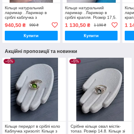
Кільце натуральний
Кільце натуральний
Кіль
ларимар . Ларимар в
ларимар . Ларимар в
лари
сріблі каблучка з
сріблі крапля. Розмір 17,5.
крап
ларимаром. Розмір 17,5.
Індія.
940,50
1 130,50
1 1
₴
₴
990 ₴
1 190 ₴
Індія.
Купити
Купити
Акційні пропозиції та новинки
–5%
–5%
Кільце перидот в сріблі коло
Срібне кільце овал містік-
Каблучка хризоліт. Кільце з
топаз. Розмір 14.8. Кільце зі