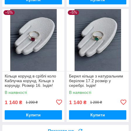
–5%
–5%
Кільце корунд в сріблі коло
Берил кільце з натуральним
Каблучка корунд. Кільце з
берілом 17.2 розмір у
корунду. Розмір 16. Індія!
серебрі. Індія!
В наявності
В наявності
1 140
1 140
₴
₴
1 200 ₴
1 200 ₴
Купити
Купити
Показати ще