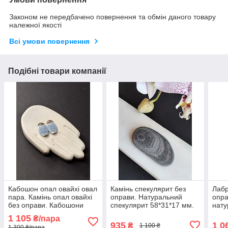
Законом не передбачено повернення та обмін даного товару
належної якості
Всі умови повернення
Подібні товари компанії
Кабошон опал овайхі овал
Камінь спекулярит без
Лабр
пара. Камінь опал овайхі
оправи. Натуральний
опра
без оправи. Кабошони
спекулярит 58*31*17 мм.
нату
20.5*12*3.5 мм. з опалу.
35*2
1 105
₴/пара
Індія.
935
1 0
₴
1 100 ₴
1 300 ₴/пара