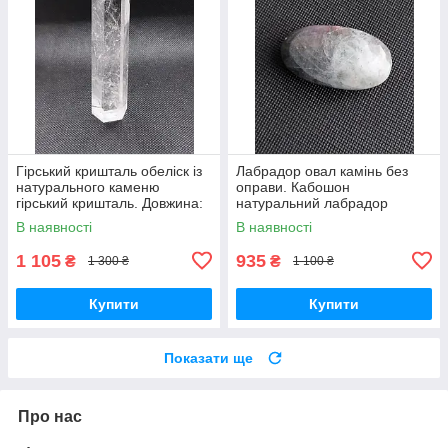
Гірський кришталь обеліск із
Лабрадор овал камінь без
натурального каменю
оправи. Кабошон
гірський кришталь. Довжина:
натуральний лабрадор
110 мм.
58*31*20 мм. Індія.
В наявності
В наявності
1 105
935
₴
₴
1 300 ₴
1 100 ₴
Купити
Купити
Показати ще
Про нас