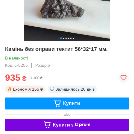
Камінь без оправи тектит 56*32*17 мм.
В наявності
Код: с-8255
Роздріб
935
₴
1 100 ₴
Економія
165 ₴
Залишилось
26 днів
Купити
або
Купити з