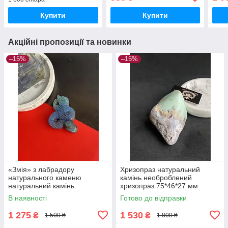
Купити
Купити
Акційні пропозиції та новинки
–15%
–15%
«Змія» з лабрадору
Хризопраз натуральний
натурального каменю
камінь необроблений
натуральний камінь
хризопраз 75*46*27 мм
лабрадор фігурка змія
В наявності
Готово до відправки
лабрадор без оправи.Індія
1 275
1 530
₴
₴
1 500 ₴
1 800 ₴