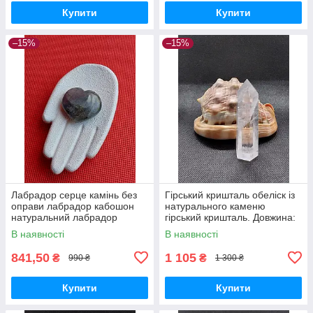
Купити
Купити
–15%
–15%
Лабрадор серце камінь без
Гірський кришталь обеліск із
оправи лабрадор кабошон
натурального каменю
натуральний лабрадор
гірський кришталь. Довжина:
спектроліт камінь 27*27*10
88 мм.
В наявності
В наявності
мм. Індія. Лабрадор серце
камінь
841,50
1 105
₴
₴
990 ₴
1 300 ₴
Купити
Купити