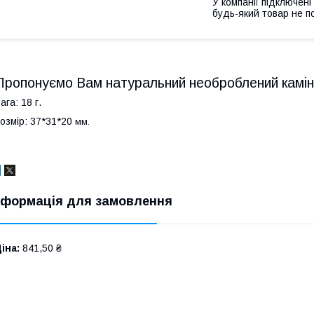
У компанії підключені
будь-який товар не п
Пропонуємо Вам натуральний необроблений камінь
ага: 18 г.
озмір: 37*31*20
мм.
нформація для замовлення
іна:
841,50 ₴