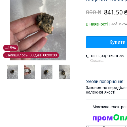
841,50 
990 ₴
В наявності
Код:
с-75
Купити
–15%
Залишилось
0
0
днів
0
0
0
0
0
0
+380 (99) 185-81-95
Оксана
Законом не передбач
належної якості