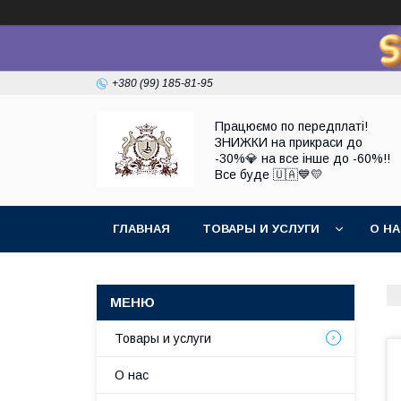
+380 (99) 185-81-95
Працюємо по передплаті!
ЗНИЖКИ на прикраси до
-30%💎 на все інше до -60%!!
Все буде 🇺🇦💙💛
ГЛАВНАЯ
ТОВАРЫ И УСЛУГИ
О Н
Товары и услуги
О нас