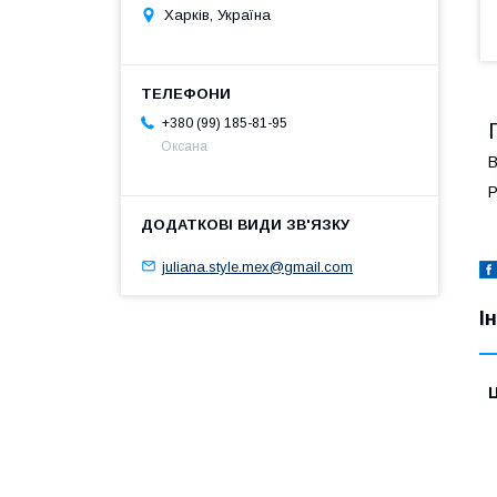
Харків, Україна
+380 (99) 185-81-95
Оксана
В
Р
juliana.style.mex@gmail.com
І
Ц