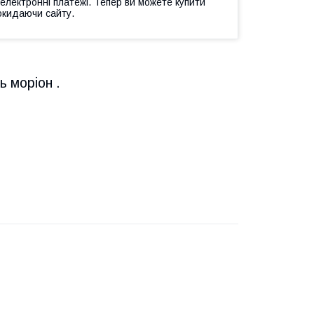
 електронні платежі. Тепер ви можете купити
окидаючи сайту.
 моріон .