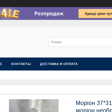
АС
КОНТАКТЫ
ДОСТАВКА И ОПЛАТА
Моріон 37*31
моріон необ