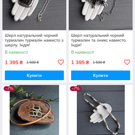
Шерл натуральний чорний
Шерл натуральний чорний
турмалин турмалін намисто з
турмалин та оникс намисто.
шерлу. Індія!
Індія!
В наявності
В наявності
1 395
1 395
₴
₴
1 500 ₴
1 500 ₴
Купити
Купити
–7%
–7%