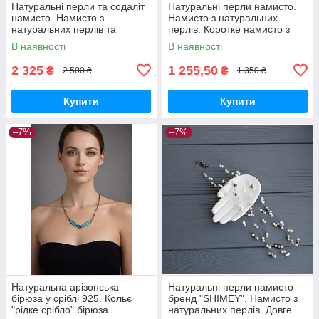
Натуральні перли та содаліт
Натуральні перли намисто.
намисто. Намисто з
Намисто з натуральних
натуральних перлів та
перлів. Коротке намисто з
содаліту. Перлина та содаліт.
перлів. Кольє з перлів.
В наявності
В наявності
Німеччина!
Німеччина!
2 325
1 255,50
₴
₴
2 500 ₴
1 350 ₴
Купити
Купити
–7%
–7%
Натуральна арізонська
Натуральні перли намисто
бірюза у сріблі 925. Кольє
бренд "SHIMEY". Намисто з
"рідке срібло" бірюза.
натуральних перлів. Довге