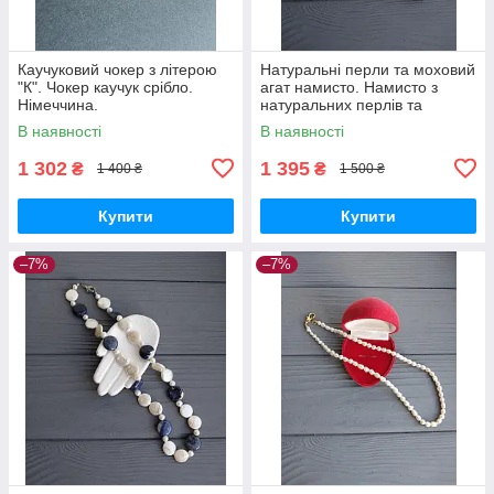
Каучуковий чокер з літерою
Натуральні перли та моховий
"К". Чокер каучук срібло.
агат намисто. Намисто з
Німеччина.
натуральних перлів та
мохового агату. Німеччина!
В наявності
В наявності
1 302
1 395
₴
₴
1 400 ₴
1 500 ₴
Купити
Купити
–7%
–7%