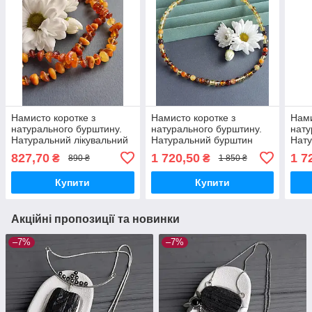
Намисто коротке з
Намисто коротке з
Нами
натурального бурштину.
натурального бурштину.
нату
Натуральний лікувальний
Натуральний бурштин
Нату
бурштин чокер. Україна.
чокер. Україна.
чоке
827,70
1 720,50
1 7
₴
₴
890 ₴
1 850 ₴
Купити
Купити
Акційні пропозиції та новинки
–7%
–7%