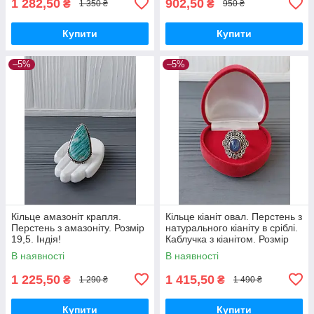
1 282,50
902,50
₴
₴
1 350 ₴
950 ₴
Купити
Купити
–5%
–5%
Кільце амазоніт крапля.
Кільце кіаніт овал. Перстень з
Перстень з амазоніту. Розмір
натурального кіаніту в сріблі.
19,5. Індія!
Каблучка з кіанітом. Розмір
18. Індія!
В наявності
В наявності
1 225,50
1 415,50
₴
₴
1 290 ₴
1 490 ₴
Купити
Купити