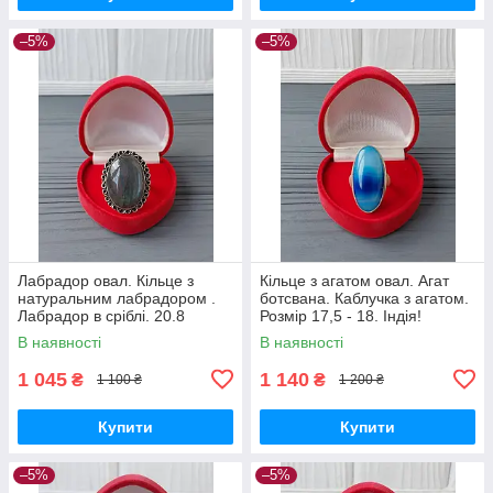
–5%
–5%
Лабрадор овал. Кільце з
Кільце з агатом овал. Агат
натуральним лабрадором .
ботсвана. Каблучка з агатом.
Лабрадор в сріблі. 20.8
Розмір 17,5 - 18. Індія!
розмір. Індія!
В наявності
В наявності
1 045
1 140
₴
₴
1 100 ₴
1 200 ₴
Купити
Купити
–5%
–5%