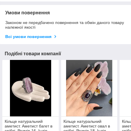
Умови повернення
Законом не передбачено повернення та обмін даного товару
належної якості
Всі умови повернення
Подібні товари компанії
Кільце натуральний
Кільце натуральний
Кіль
аметист. Аметист багет в
аметист. Аметист овал в
амет
сріблі. Розмір 16. Індія.
сріблі. Розмір 18. Індія.
срібл