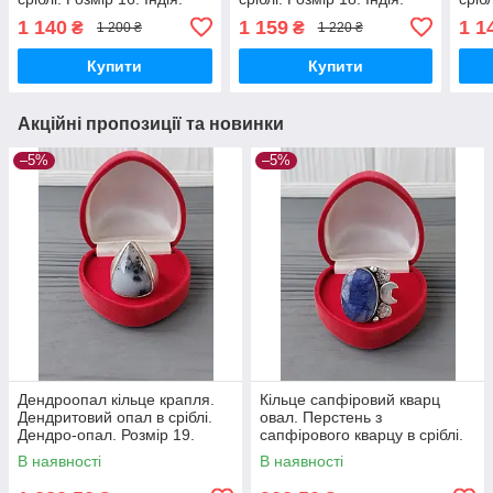
1 140
1 159
1 1
₴
₴
1 200 ₴
1 220 ₴
Купити
Купити
Акційні пропозиції та новинки
–5%
–5%
Дендроопал кільце крапля.
Кільце сапфіровий кварц
Дендритовий опал в сріблі.
овал. Перстень з
Дендро-опал. Розмір 19.
сапфірового кварцу в сріблі.
Індія!
Розмір 18,5. Індія!
В наявності
В наявності