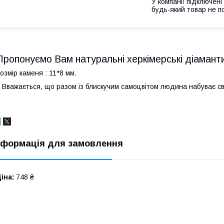
У компанії підключені
будь-який товар не п
Пропонуємо Вам натуральні херкімерські діамант
озмір каменя : 11*8 мм.
важається, що разом із блискучим самоцвітом людина набуває св
нформація для замовлення
іна:
748 ₴