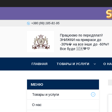
+380 (99) 185-81-95
Працюємо по передплаті!
ЗНИЖКИ на прикраси до
-30%💎 на все інше до -60%!!
Все буде 🇺🇦💙💛
ГЛАВНАЯ
ТОВАРЫ И УСЛУГИ
О Н
Товары и услуги
О нас