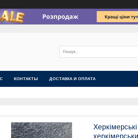
АС
КОНТАКТЫ
ДОСТАВКА И ОПЛАТА
Херкімерські
херкімерськи