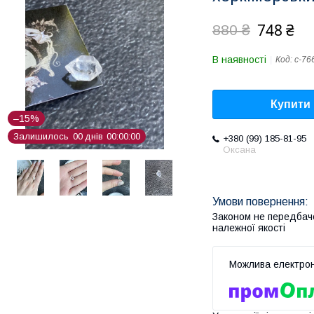
748 ₴
880 ₴
В наявності
Код:
с-76
Купити
–15%
Залишилось
0
0
днів
0
0
0
0
0
0
+380 (99) 185-81-95
Оксана
Законом не передбач
належної якості