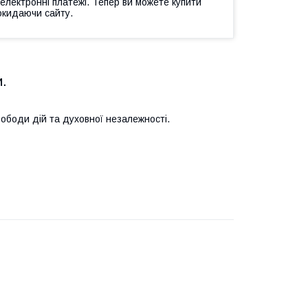
 електронні платежі. Тепер ви можете купити
окидаючи сайту.
и.
ободи дій та духовної незалежності.