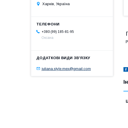
Харків, Україна
+380 (99) 185-81-95
Оксана
Р
В
juliana.style.mex@gmail.com
І
Ц