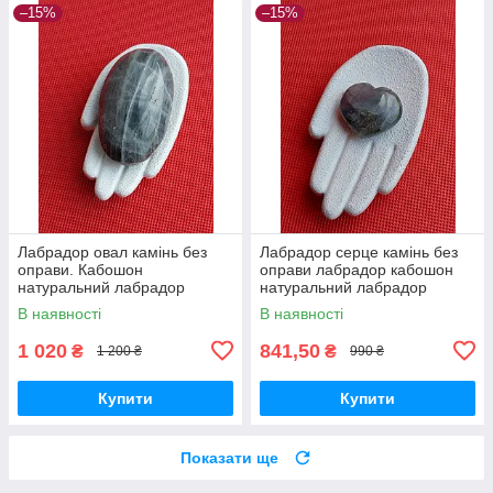
–15%
–15%
Лабрадор овал камінь без
Лабрадор серце камінь без
оправи. Кабошон
оправи лабрадор кабошон
натуральний лабрадор
натуральний лабрадор
63*38*22 мм. Індія.
спектроліт камінь 27*27*10
В наявності
В наявності
мм. Індія. Лабрадор серце
камінь
1 020
841,50
₴
₴
1 200 ₴
990 ₴
Купити
Купити
Показати ще