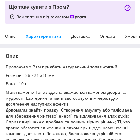
Що таке купити з Пром?
Замовлення під захистом
Опис
Характеристики
Доставка
Оплата
Умови 
Опис
Пропонуємо Вам придбати натуральний топаз жовтий.
Розміри : 26 х24 х 8 мм.
Вага : 10 г.
Магія каменю Топаз здавна вважається каменем добра та
мудрості. Езотерики та маги застосовують мінерал для
досягнення наступних ефектів:
Допомагає знайти правду; Створення амулету або талісмана
для збереження життєвої енергії та відлякування злих духів;
Сприяє вирішенню проблем та пошуку вірних рішень; Ті, хто
прагне збагатитися чесним шляхом при щоденному носінні
каменю, досягають бажаного; Заспокоює внутрішній стан
власника, а також впливає на погодні умови; Допомагає