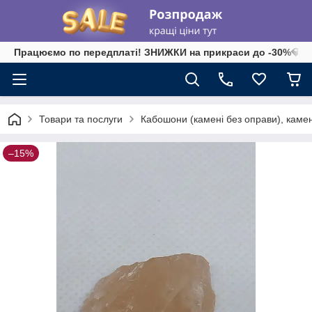
Працюємо по передплаті! ЗНИЖКИ на прикраси до -30%💎 на 
Товари та послуги
Кабошони (камені без оправи), камені-
–15%