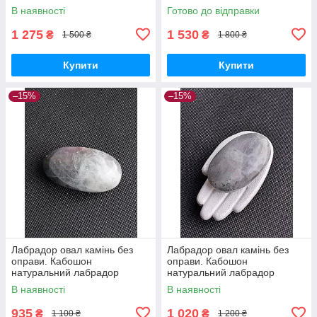
лабрадор фігурка змія
В наявності
Готово до відправки
лабрадор без оправи.Індія
1 275
1 530
₴
₴
1 500 ₴
1 800 ₴
Купити
Купити
–15%
–15%
Лабрадор овал камінь без
Лабрадор овал камінь без
оправи. Кабошон
оправи. Кабошон
натуральний лабрадор
натуральний лабрадор
58*31*20 мм. Індія.
62*38*22 мм. Індія.
В наявності
В наявності
935
1 020
₴
₴
1 100 ₴
1 200 ₴