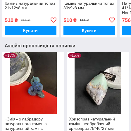
Камінь натуральний топаз
Камінь натуральний топаз
Нату
21х12х8 мм.
30х9х8 мм.
41*1
Необ
Топа
510
510
756
₴
₴
600 ₴
600 ₴
Купити
Купити
Акційні пропозиції та новинки
–15%
–15%
«Змія» з лабрадору
Хризопраз натуральний
натурального каменю
камінь необроблений
натуральний камінь
хризопраз 75*46*27 мм