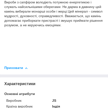
Вироби з сапфіром володіють потужною енергетикою і
служать найсильнішими оберегами. Не дарма в давнину цей
камінь вибирали монарші особи і жерці.Цей мінерал - символ
мудрості, духовності, справедливості. Вважається, що камінь
допомагає приборкати пристрасті і змушує приймати рішення
розумом, а не керуючись емоціями.
Приховати
Характеристики
Основні атрибути
Виробник
JS
Країна виробник
Індія