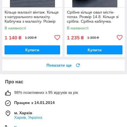
Кільце малахіт вінтаж. Кільце
Срібне кільце овал містік-
з натурального малахіту.
топаз. Розмір 14.8. Кільце зі
Каблучка з малахіту. Розмір
срібла. Срібна каблучка.
16.8. Індія!
Містік топаз. Індія!
В наявності
В наявності
1 140
1 235
₴
₴
1 200 ₴
1 300 ₴
Купити
Купити
Показати ще
Про нас
98% позитивних з 95 відгуків за рік
Працює з 14.01.2014
м. Харків
Харків, Україна