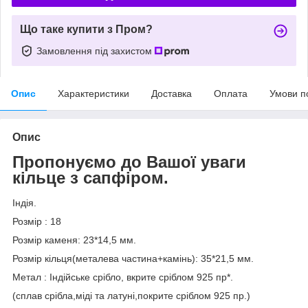
Що таке купити з Пром?
Замовлення під захистом
Опис
Характеристики
Доставка
Оплата
Умови п
Опис
Пропонуємо до Вашої уваги
кільце з сапфіром.
Індія.
Розмір : 18
Розмір каменя: 23*14,5 мм.
Розмір кільця(металева частина+камінь): 35*21,5 мм.
Метал : Індійське срібло, вкрите сріблом 925 пр*.
(сплав срібла,міді та латуні,покрите сріблом 925 пр.)