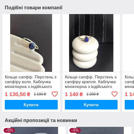
Подібні товари компанії
Кільце сапфір. Перстень з
Кільце сапфір. Перстень з
Кіль
сапфіру коло. Каблучка
сапфіру крапля. Каблучка
сапф
мініатюрна з індійського
мініатюрна з індійського
міні
сапфіру. Розмір 17.5.
сапфіру. Розмір 17,2.
сапф
1 130,50
1 140
1 1
₴
₴
1 190 ₴
1 200 ₴
Індія.
Індія.
Купити
Купити
Акційні пропозиції та новинки
–5%
–5%