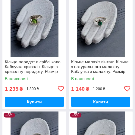
Кільце перидот в сріблі коло
Кільце малахіт вінтаж. Кільце
Каблучка хризоліт. Кільце з
з натурального малахіту.
хризоліту перидоту. Розмір
Каблучка з малахіту. Розмір
16. Індія!
15.5. Індія!
В наявності
В наявності
1 235
1 140
₴
₴
1 300 ₴
1 200 ₴
Купити
Купити
–5%
–5%