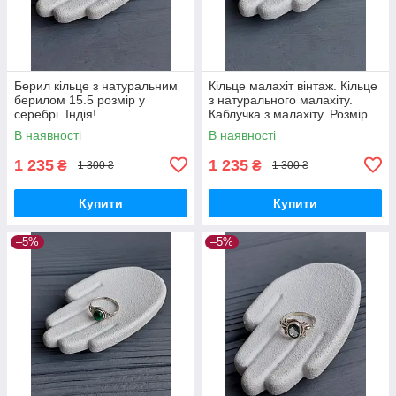
Берил кільце з натуральним
Кільце малахіт вінтаж. Кільце
берилом 15.5 розмір у
з натурального малахіту.
серебрі. Індія!
Каблучка з малахіту. Розмір
15,8. Індія!
В наявності
В наявності
1 235
1 235
₴
₴
1 300 ₴
1 300 ₴
Купити
Купити
–5%
–5%