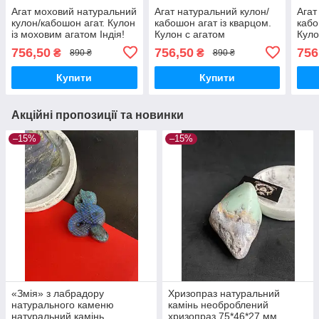
Агат моховий натуральний
Агат натуральний кулон/
Агат
кулон/кабошон агат. Кулон
кабошон агат із кварцом.
кабо
із моховим агатом Індія!
Кулон с агатом
Куло
756,50
756,50
756
₴
₴
890 ₴
890 ₴
Купити
Купити
Акційні пропозиції та новинки
–15%
–15%
«Змія» з лабрадору
Хризопраз натуральний
натурального каменю
камінь необроблений
натуральний камінь
хризопраз 75*46*27 мм