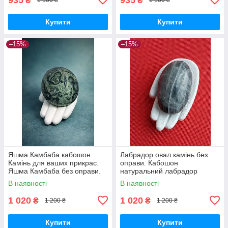
₴
₴
1 100 ₴
1 100 ₴
Купити
Купити
–15%
–15%
Яшма Камбаба кабошон.
Лабрадор овал камінь без
Камінь для ваших прикрас.
оправи. Кабошон
Яшма Камбаба без оправи.
натуральний лабрадор
63*38*22 мм. Індія.
В наявності
В наявності
1 020
1 020
₴
₴
1 200 ₴
1 200 ₴
Купити
Купити