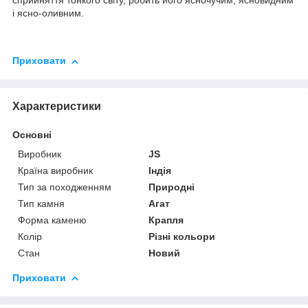
сприйняття тонкого світу, робить його ясночучим, ясновидним
і ясно-оливним.
Приховати
Характеристики
Основні
Виробник
JS
Країна виробник
Індія
Тип за походженням
Природні
Тип камня
Агат
Форма каменю
Крапля
Колір
Різні кольори
Стан
Новий
Приховати