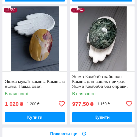
–15%
–15%
Яшма Камбаба кабошон.
Яшма мукаїт камінь. Камінь із
Камінь для ваших прикрас.
яшми. Яшма овал.
Яшма Камбаба без оправи.
В наявності
В наявності
1 020
977,50
₴
₴
1 200 ₴
1 150 ₴
Купити
Купити
Показати ще