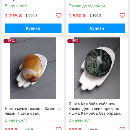
лабрадор фігурка змія
В наявності
Готово до відправки
лабрадор без оправи.Індія
1 275
1 530
₴
₴
1 500 ₴
1 800 ₴
Купити
Купити
–15%
–15%
Яшма Камбаба кабошон.
Яшма мукаїт камінь. Камінь із
Камінь для ваших прикрас.
яшми. Яшма овал.
Яшма Камбаба без оправи.
В наявності
В наявності
935
935