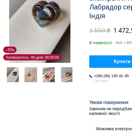
Лабрадор сер
Індія
1 472,
1 550 ₴
В наявності
Код:
с-84
–5%
Залишилось
0
0
днів
0
0
0
0
0
0
Купити
+380 (99) 185-81-95
Оксана
Законом не передбач
належної якості