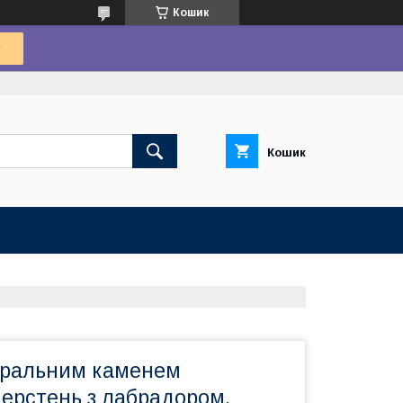
Кошик
Кошик
туральним каменем
Перстень з лабрадором.