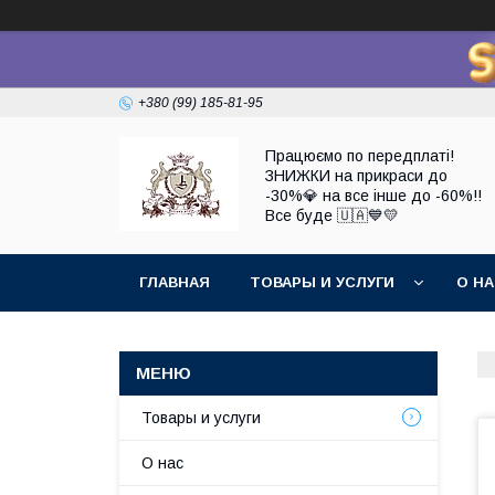
+380 (99) 185-81-95
Працюємо по передплаті!
ЗНИЖКИ на прикраси до
-30%💎 на все інше до -60%!!
Все буде 🇺🇦💙💛
ГЛАВНАЯ
ТОВАРЫ И УСЛУГИ
О Н
Товары и услуги
О нас