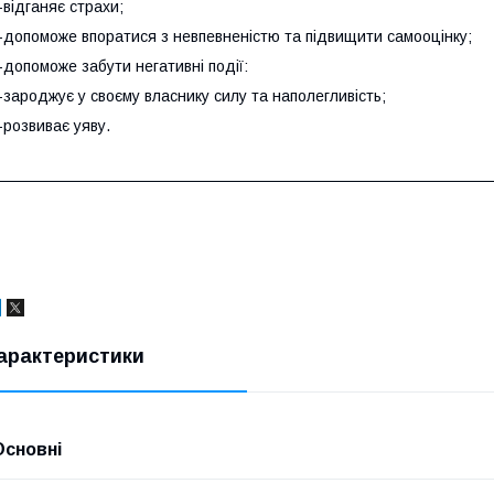
-відганяє страхи;
-допоможе впоратися з невпевненістю та підвищити самооцінку;
-допоможе забути негативні події:
-зароджує у своєму власнику силу та наполегливість;
-розвиває уяву.
арактеристики
Основні