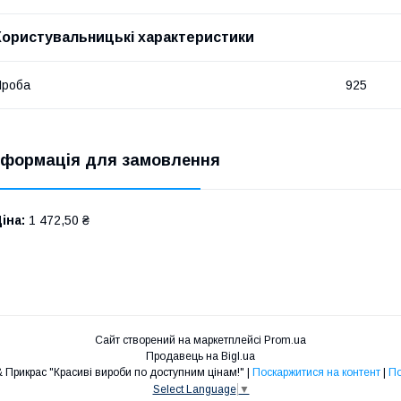
Користувальницькі характеристики
Проба
925
нформація для замовлення
іна:
1 472,50 ₴
Сайт створений на маркетплейсі
Prom.ua
Продавець на Bigl.ua
Інтернет-магазин ШУБ & Прикрас "Красиві вироби по доступним цінам!" |
Поскаржитися на контент
|
По
Select Language
▼