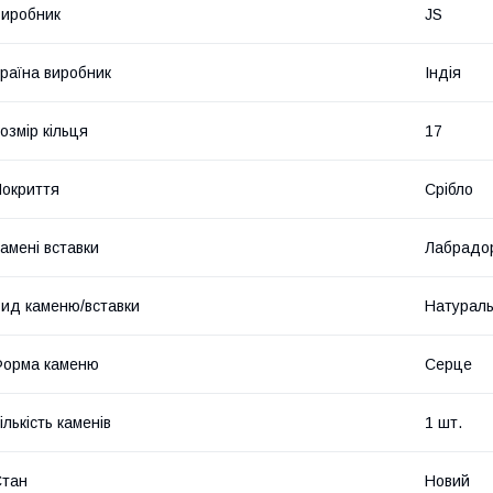
иробник
JS
раїна виробник
Індія
озмір кільця
17
окриття
Срібло
амені вставки
Лабрадо
ид каменю/вставки
Натурал
Форма каменю
Серце
ількість каменів
1 шт.
Стан
Новий