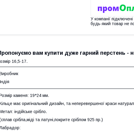
У компанії підключені
будь-який товар не п
Пропонуємо вам купити дуже гарний перстень - н
озмір 16,5-17.
Виробник
Індія
Розмір каменя: 19*24 мм.
Кільце має оригінальний дизайн, та неперевершеної краси натурал
Метал: індійське срібло.
(сплав срібла,міді та латуні,покрите сріблом 925 пр.)
Лабрадор: