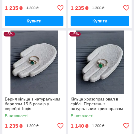
1 235
1 235
₴
₴
1 300 ₴
1 300 ₴
Купити
Купити
–5%
–5%
Берил кільце з натуральним
Кільце хризопраз овал в
берилом 15.5 розмір у
сріблі. Перстень з
серебрі. Індія!
натуральним хризопразом.
Розмір 15.5. Індія.
В наявності
В наявності
1 235
1 140
₴
₴
1 300 ₴
1 200 ₴