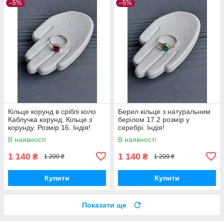
–5%
–5%
Кільце корунд в сріблі коло
Берил кільце з натуральним
Каблучка корунд. Кільце з
берілом 17.2 розмір у
корунду. Розмір 16. Індія!
серебрі. Індія!
В наявності
В наявності
1 140
1 140
₴
₴
1 200 ₴
1 200 ₴
Купити
Купити
Показати ще