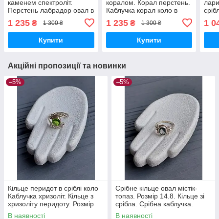
каменем спектроліт.
коралом. Корал перстень.
лари
Перстень лабрадор овал в
Каблучка корал коло в
сріб
сріблі 16,5 розмір. Індія
сріблі. Розмір 17,5. Індія.
Індія
1 235
1 235
1 0
₴
₴
1 300 ₴
1 300 ₴
Купити
Купити
Акційні пропозиції та новинки
–5%
–5%
Кільце перидот в сріблі коло
Срібне кільце овал містік-
Каблучка хризоліт. Кільце з
топаз. Розмір 14.8. Кільце зі
хризоліту перидоту. Розмір
срібла. Срібна каблучка.
16. Індія!
Містік топаз. Індія!
В наявності
В наявності