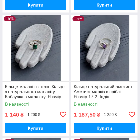
Купити
Купити
–5%
–5%
Кільце малахіт вінтаж. Кільце
Кільце натуральний аметист.
з натурального малахіту.
Аметист маркіз в сріблі.
Каблучка з малахіту. Розмір
Розмір 17.2. Індія!
15.5. Індія!
В наявності
В наявності
1 140
1 187,50
₴
₴
1 200 ₴
1 250 ₴
Купити
Купити