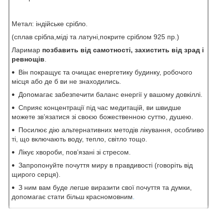
Метал: індійське срібло.
(сплав срібла,міді та латуні,покрите сріблом 925 пр.)
Ларимар
позбавить від самотності, захистить від зрад і
ревнощів
.
Він покращує та очищає енергетику будинку, робочого
місця або де б ви не знаходились.
Допомагає забезпечити баланс енергії у вашому довкіллі.
Сприяє концентрації під час медитацій, ви швидше
можете зв’язатися зі своєю божественною суттю, душею.
Посилює дію альтернативних методів лікування, особливо
ті, що включають воду, тепло, світло тощо.
Лікує хвороби, пов’язані зі стресом.
Запропонуйте почуття миру в правдивості (говоріть від
щирого серця).
З ним вам буде легше виразити свої почуття та думки,
допомагає стати більш красномовним
.