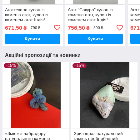
Агаттсвана кулон із
Агат "Сакура" кулон із
Агат
каменю агат, кулон із
каменю агат, кулон із
каме
каменем агат Індія!
каменем агат Індія!
каме
671,50
756,50
671
₴
₴
790 ₴
890 ₴
Купити
Купити
Акційні пропозиції та новинки
–15%
–15%
«Змія» з лабрадору
Хризопраз натуральний
натурального каменю
камінь необроблений