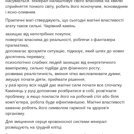
насувається. Мінерал налаштовує свого власника на хвилю
сприйняття тонкого світу, робить його ясночучим, ясновидним
і ясно-оливним.
Практичні магі стверджують, що сьогодні магічні властивості
агату також сильні. Чарівний камінь:
захищає від непотрібних покупок;
повертає власника до реальності, роблячи з фантазера
прагматика;
допомагає зрозуміти ситуацію, підказує, який шлях до нових
досягнень перевагу;
психологічно слабких людей захищає від енергетичного
вампіризму, сильно підійде для фізичного росту;
розвиває реалістичність, вміння чітко висловлювати думки;
змушує почати діяти, приймати рішення;
у разі кроху всіх надій дає магічні сили почати все спочатку.
Камінець у руці допоможе розібратися в собі, розв'язати
проблему, а якщо покласти його на робочий стіл або біля
комп'ютера, робота буде ефективнішою. Магічні властивості
каменю роблять його символом гармонії та здоров'я
організму.
Для зміцнення серця кровоносної системи мінерал
розміщують на грудній клітці.