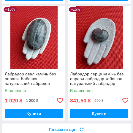
–15%
–15%
Лабрадор овал камінь без
Лабрадор серце камінь без
оправи. Кабошон
оправи лабрадор кабошон
натуральний лабрадор
натуральний лабрадор
63*38*22 мм. Індія.
спектроліт камінь 27*27*10
В наявності
В наявності
мм. Індія. Лабрадор серце
камінь
1 020
841,50
₴
₴
1 200 ₴
990 ₴
Купити
Купити
Показати ще