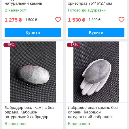
натуральний камінь
хризопраз 75*46*27 мм
лабрадор фігурка змія
В наявності
Готово до відправки
лабрадор без оправи.Індія
1 275
1 530
₴
₴
1 500 ₴
1 800 ₴
Купити
Купити
–15%
–15%
Лабрадор овал камінь без
Лабрадор овал камінь без
оправи. Кабошон
оправи. Кабошон
натуральний лабрадор
натуральний лабрадор
58*31*20 мм. Індія.
62*38*22 мм. Індія.
В наявності
В наявності