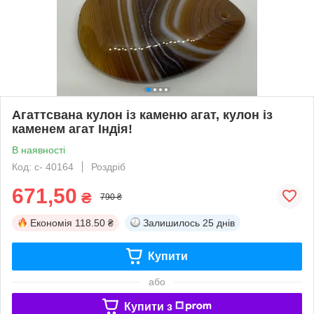
Агаттсвана кулон із каменю агат, кулон із
каменем агат Індія!
В наявності
Код: с- 40164
Роздріб
671,50
₴
790 ₴
Економія
118.50 ₴
Залишилось
25 днів
Купити
або
Купити з