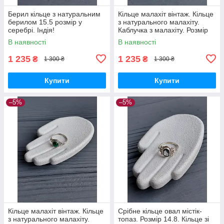
Берил кільце з натуральним
Кільце малахіт вінтаж. Кільце
берилом 15.5 розмір у
з натурального малахіту.
серебрі. Індія!
Каблучка з малахіту. Розмір
15,8. Індія!
В наявності
В наявності
1 235
1 235
₴
₴
1 300 ₴
1 300 ₴
Купити
Купити
–5%
–5%
Кільце малахіт вінтаж. Кільце
Срібне кільце овал містік-
з натурального малахіту.
топаз. Розмір 14.8. Кільце зі