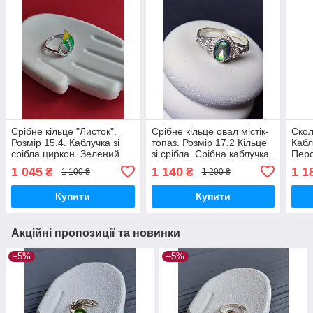
Срібне кільце "Листок".
Срібне кільце овал містік-
Скол
Розмір 15.4. Каблучка зі
топаз. Розмір 17,2 Кільце
Кабл
срібла циркон. Зелений
зі срібла. Срібна каблучка.
Перс
листок перстень.
Містік топаз. Індія.
скол
1 045
1 140
1 1
₴
₴
1 100 ₴
1 200 ₴
Індія
Купити
Купити
Акційні пропозиції та новинки
–5%
–5%