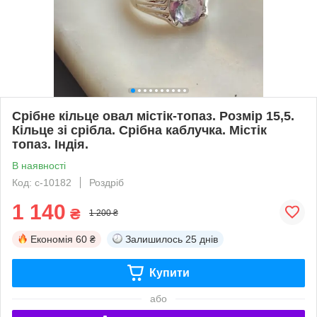
Срібне кільце овал містік-топаз. Розмір 15,5.
Кільце зі срібла. Срібна каблучка. Містік
топаз. Індія.
В наявності
Код: с-10182
Роздріб
1 140
₴
1 200 ₴
Економія
60 ₴
Залишилось
25 днів
Купити
або