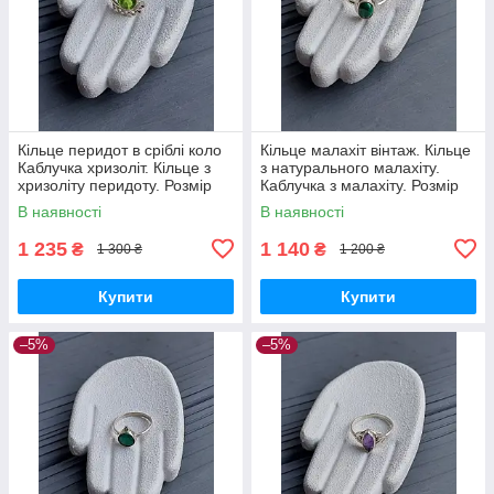
Кільце перидот в сріблі коло
Кільце малахіт вінтаж. Кільце
Каблучка хризоліт. Кільце з
з натурального малахіту.
хризоліту перидоту. Розмір
Каблучка з малахіту. Розмір
16. Індія!
15.5. Індія!
В наявності
В наявності
1 235
1 140
₴
₴
1 300 ₴
1 200 ₴
Купити
Купити
–5%
–5%