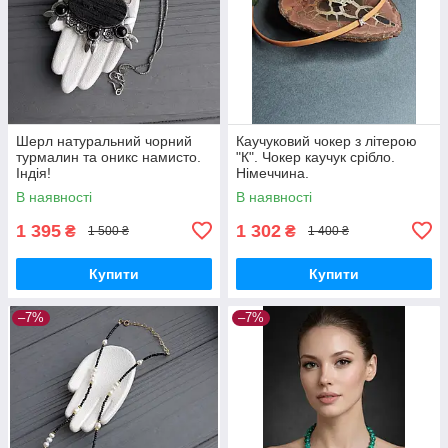
Шерл натуральний чорний
Каучуковий чокер з літерою
турмалин та оникс намисто.
"К". Чокер каучук срібло.
Індія!
Німеччина.
В наявності
В наявності
1 395
1 302
₴
₴
1 500 ₴
1 400 ₴
Купити
Купити
–7%
–7%