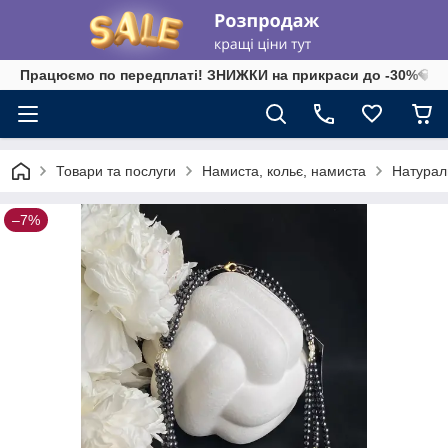
Працюємо по передплаті! ЗНИЖКИ на прикраси до -30%💎 на 
Товари та послуги
Намиста, кольє, намиста
Натураль
–7%