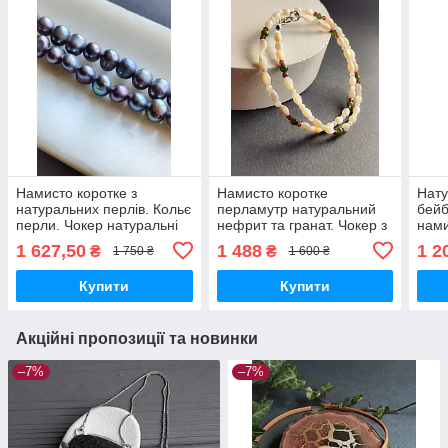
Намисто коротке з
Намисто коротке
Нату
натуральних перлів. Кольє
перламутр натуральний
бейб
перли. Чокер натуральні
нефрит та гранат. Чокер з
нами
перли. Буси перлина. Сірі
перламутру нефриту та
нату
1 627,50
1 488
1 2
₴
₴
1 750 ₴
1 600 ₴
перли. Німеччина
гранату. Буси. Німеччина.
та г
Купити
Купити
Акційні пропозиції та новинки
–7%
–7%