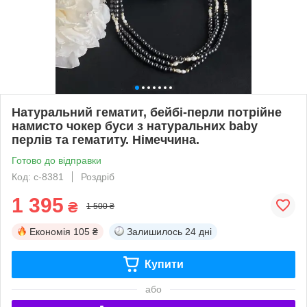
Натуральний гематит, бейбі-перли потрійне
намисто чокер буси з натуральних baby
перлів та гематиту. Німеччина.
Готово до відправки
Код: с-8381
Роздріб
1 395
₴
1 500 ₴
Економія
105 ₴
Залишилось
24 дні
Купити
або