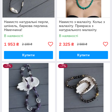
Намисто натуральні перли,
Намисто з малахіту. Кольє з
шпінель, баркова перлина.
малахіту. Прикраса з
Німеччина!
натурального малахіту.
Німеччина!
В наявності
В наявності
1 953
2 325
₴
₴
2 100 ₴
2 500 ₴
Купити
Купити
–7%
–7%