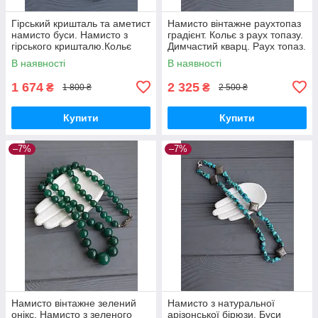
Гірський кришталь та аметист
Намисто вінтажне раухтопаз
намисто буси. Намисто з
градієнт. Кольє з раух топазу.
гірського кришталю.Кольє
Димчастий кварц. Раух топаз.
намисто з гірського
Німеччина!
В наявності
В наявності
кришталю. Гірський кришталь
та а
1 674
2 325
₴
₴
1 800 ₴
2 500 ₴
Купити
Купити
–7%
–7%
Намисто вінтажне зелений
Намисто з натуральної
онікс. Намисто з зеленого
арізонської бірюзи. Буси