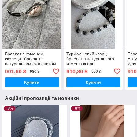
Браслет з каменем
Турмаліновий кварц
Брас
сколецит браслет з
браслет з натурального
Нату
натуральним сколецитом
каменю кварц
куля
в сріблі. Індія
турмаліновий на
обси
901,60
910,80
910
₴
₴
980 ₴
990 ₴
резинці(гумці). Індія
Індія
Купити
Купити
Акційні пропозиції та новинки
–8%
–8%