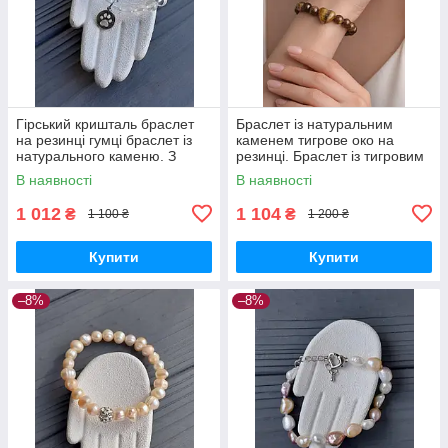
Гірський кришталь браслет
Браслет із натуральним
на резинці гумці браслет із
каменем тигрове око на
натурального каменю. З
резинці. Браслет із тигровим
символом "Лапка" Німеччина!
оком. Німеччина!
В наявності
В наявності
1 012
1 104
₴
₴
1 100 ₴
1 200 ₴
Купити
Купити
–8%
–8%