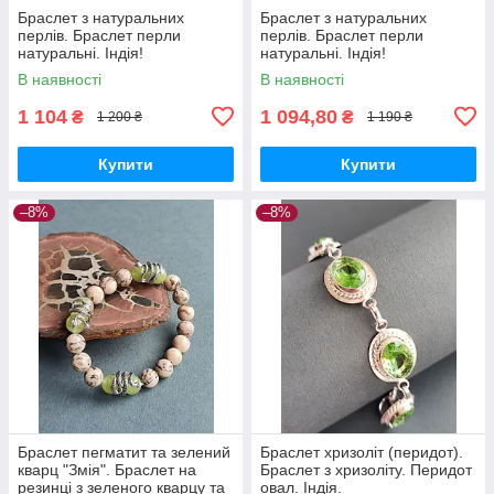
Браслет з натуральних
Браслет з натуральних
перлів. Браслет перли
перлів. Браслет перли
натуральні. Індія!
натуральні. Індія!
В наявності
В наявності
1 104
1 094,80
₴
₴
1 200 ₴
1 190 ₴
Купити
Купити
–8%
–8%
Браслет пегматит та зелений
Браслет хризоліт (перидот).
кварц "Змія". Браслет на
Браслет з хризоліту. Перидот
резинці з зеленого кварцу та
овал. Індія.