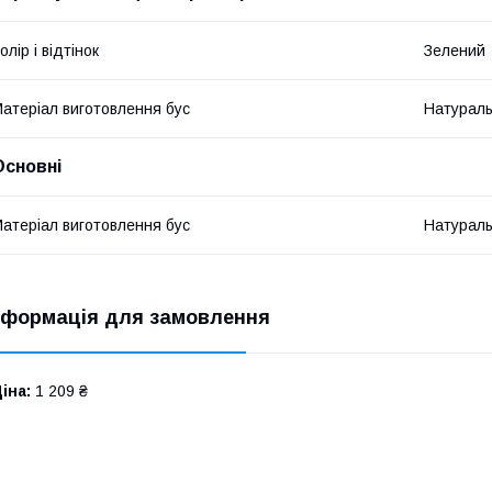
олір і відтінок
Зелений
атеріал виготовлення бус
Натураль
Основні
атеріал виготовлення бус
Натураль
нформація для замовлення
іна:
1 209 ₴