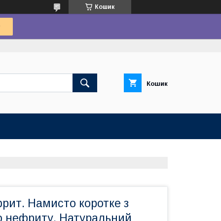
Кошик
Кошик
рит. Намисто коротке з
о нефриту. Натуральний