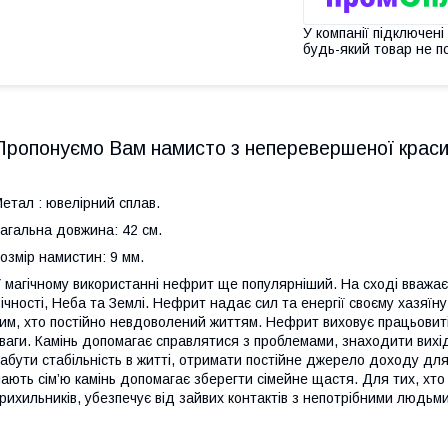
У компанії підключені
будь-який товар не п
Пропонуємо Вам намисто з неперевершеної краси
етал : ювелірний сплав.
агальна довжина: 42 см.
озмір намистин: 9 мм.
 магічному використанні нефрит ще популярніший. На сході вважаєт
ічності, Неба та Землі. Нефрит надає сил та енергії своєму хазяї
им, хто постійно невдоволений життям. Нефрит виховує працьовиті
ваги. Камінь допомагає справлятися з проблемами, знаходити вих
абути стабільність в житті, отримати постійне джерело доходу дл
ають сім’ю камінь допомагає зберегти сімейне щастя. Для тих, хто
рихильників, убезпечує від зайвих контактів з непотрібними людьм