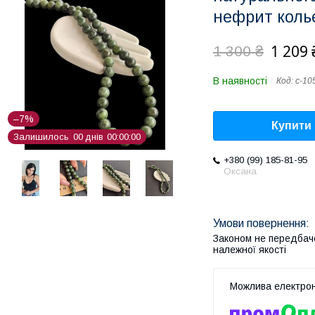
нефрит кольє
1 209 
1 300 ₴
В наявності
Код:
с-10
–7%
Купити
Залишилось
0
0
днів
0
0
0
0
0
0
+380 (99) 185-81-95
Оксана
Законом не передбач
належної якості