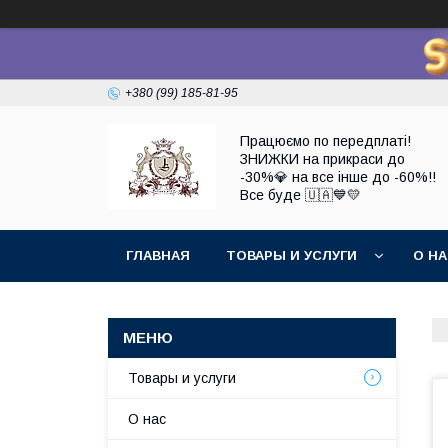
+380 (99) 185-81-95
Працюємо по передплаті!
ЗНИЖКИ на прикраси до
-30%💎 на все інше до -60%!!
Все буде 🇺🇦💙💛
ГЛАВНАЯ
ТОВАРЫ И УСЛУГИ
О Н
Товары и услуги
О нас