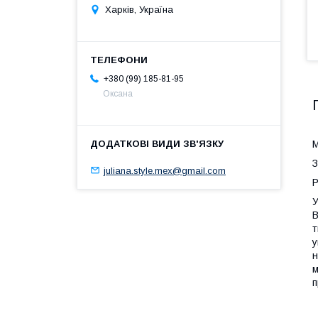
Харків, Україна
+380 (99) 185-81-95
Оксана
М
З
juliana.style.mex@gmail.com
Р
У
В
т
у
н
м
п