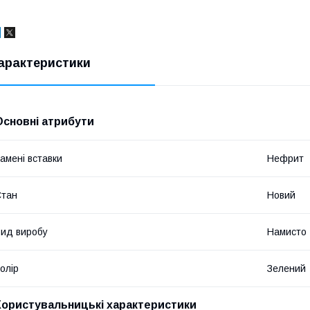
арактеристики
Основні атрибути
амені вставки
Нефрит
Стан
Новий
ид виробу
Намисто
олір
Зелений
Користувальницькі характеристики