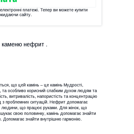
 електронні платежі. Тепер ви можете купити
окидаючи сайту.
 каменю нефрит .
ься, що цей камінь – це камінь Мудрості,
ну, та особливо корисний слабким духом людям та
сть, витривалість, напористість та концентрацію
ід з проблемних ситуацій. Нефрит допомагає
я людини, що працює руками. Для жінок, що
 шукає свою половинку, камінь допомагає знайти
и. Допомагає знайти внутрішню гармонію.