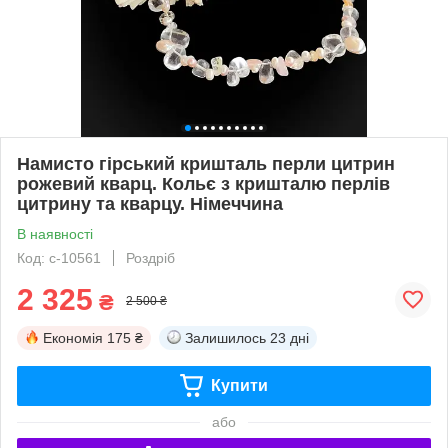
Намисто гірський кришталь перли цитрин
рожевий кварц. Кольє з кришталю перлів
цитрину та кварцу. Німеччина
В наявності
Код: с-10561
Роздріб
2 325
₴
2 500 ₴
Економія
175 ₴
Залишилось
23 дні
Купити
або