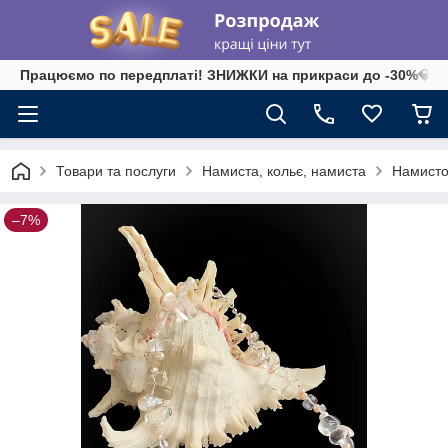
Працюємо по передплаті! ЗНИЖКИ на прикраси до -30%💎 на 
Товари та послуги
Намиста, кольє, намиста
Намисто
–7%