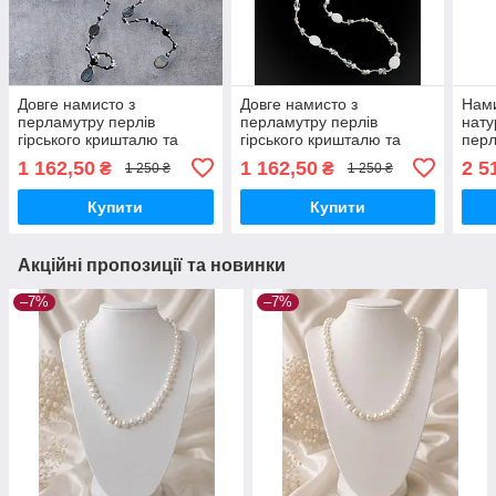
Довге намисто з
Довге намисто з
Нами
перламутру перлів
перламутру перлів
нату
гірського кришталю та
гірського кришталю та
перл
бісеру. Кольє натуральні
бісеру. Кольє натуральні
сірі 
1 162,50
1 162,50
2 5
₴
₴
1 250 ₴
1 250 ₴
перли та перламутр.
перли та перламутр.
Німеччина.
Німеччина.
Купити
Купити
Акційні пропозиції та новинки
–7%
–7%