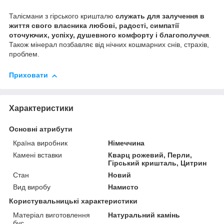
Талісмани з гірського кришталю
служать для залучення в
життя свого власника любові, радості, симпатії
оточуючих, успіху, душевного комфорту і благополуччя
.
Також мінерал позбавляє від нічних кошмарних снів, страхів,
проблем.
Приховати
Характеристики
Основні атрибути
Країна виробник
Німеччина
Камені вставки
Кварц рожевий, Перли,
Гірський кришталь, Цитрин
Стан
Новий
Вид виробу
Намисто
Користувальницькі характеристики
Матеріал виготовлення
Натуральний камінь
бус