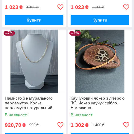
1 023
1 023
₴
₴
1 100 ₴
1 100 ₴
Купити
Купити
–7%
–7%
Намисто з натурального
Каучуковий чокер з літерою
перламутру. Кольє
"К". Чокер каучук срібло.
перламутр натуральний.
Німеччина.
Індія!
В наявності
В наявності
920,70
1 302
₴
₴
990 ₴
1 400 ₴