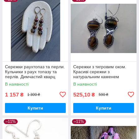
Сережки раухтопаз та перли.
Сережки з тигровим оком.
Кульчики з раух топазу та
Красиві сережки з
перлів. Димчастий кварц
натуральним каменем
перли. Раух топаз перли
тигрове око
В наявності
В наявності
овал. Німеччина!
1 157
525,10
₴
₴
1 300 ₴
590 ₴
Купити
Купити
–11%
–11%