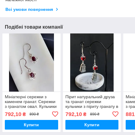
Всі умови повернення
Подібні товари компанії
Мініатюрні сережки з
Пірит натуральний друза
Міні
каменем гранат. Сережки
та гранат сережки
каме
з гранатом овал. Кульчики
кульчики з піриту гранату в
з гр
гранат. Гранат в сріблі.
сріблі. Індія
гран
792,10
792,10
881
₴
₴
890 ₴
890 ₴
Індія.
Купити
Купити