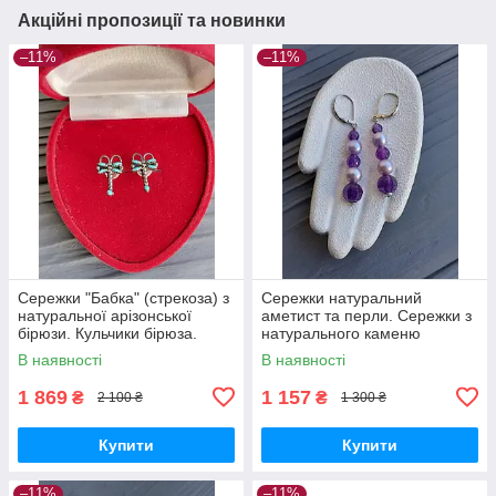
Акційні пропозиції та новинки
–11%
–11%
Сережки "Бабка" (стрекоза) з
Сережки натуральний
натуральної арізонської
аметист та перли. Сережки з
бірюзи. Кульчики бірюза.
натурального каменю
Бірюза в сріблі. Німеччина!
аметист та перли. Німеччина!
В наявності
В наявності
1 869
1 157
₴
₴
2 100 ₴
1 300 ₴
Купити
Купити
–11%
–11%