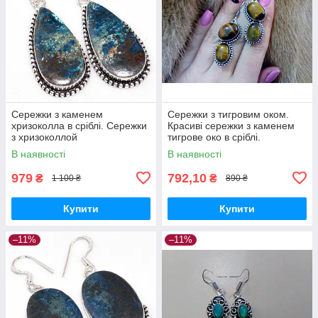
Сережки з каменем
Сережки з тигровим оком.
хризоколла в сріблі. Сережки
Красиві сережки з каменем
з хризоколлой
тигрове око в сріблі.
В наявності
В наявності
979
792,10
₴
₴
1 100 ₴
890 ₴
Купити
Купити
–11%
–11%