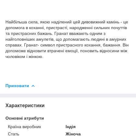
Найбільша сила, якою наділений цей дивовижний камінь - це
допомога в коханні, пристрасті, народженні сильних почуттів
та пристрасних бажань. Гранат вважають одним з
найголовніших амулетів, що допомагають людині в амурних
справах. Гранат- символ пристрасного кохання, бажання. Він
допоможе відновити втрачені емоції, поновить відносини між
чоловіком і жінкою.
Приховати
Характеристики
Основні атрибути
Країна виробник
Індія
Стать
Жіноча