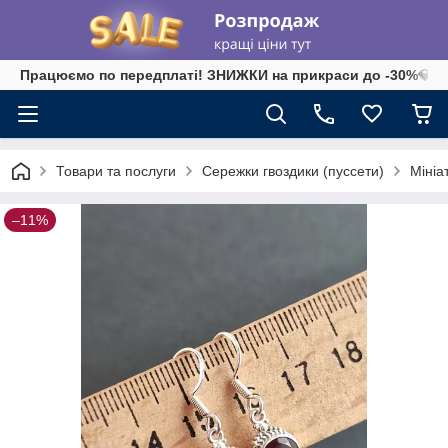
Працюємо по передплаті! ЗНИЖКИ на прикраси до -30%💎 на 
Товари та послуги
Сережки гвоздики (пуссети)
Мініа
–11%