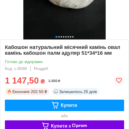
Кабошон натуральний місячний камінь овал
камінь кабошон палм адуляр 51*34*16 мм
Готово до відправки
Код: с-8598
Роздріб
1 147,50
₴
1 350 ₴
Економія
202.50 ₴
Залишилось
25 днів
Купити
або
Купити з