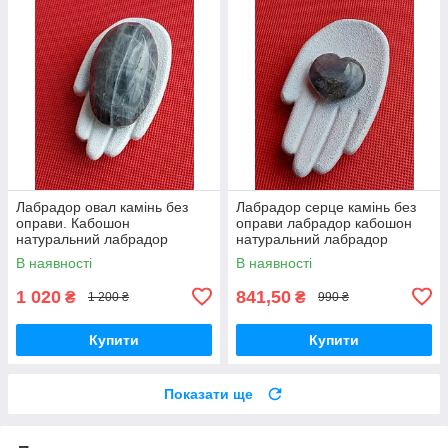
Лабрадор овал камінь без
Лабрадор серце камінь без
оправи. Кабошон
оправи лабрадор кабошон
натуральний лабрадор
натуральний лабрадор
63*38*22 мм. Індія.
спектроліт камінь 27*27*10
В наявності
В наявності
мм. Індія. Лабрадор серце
камінь
1 020
841,50
₴
₴
1 200 ₴
990 ₴
Купити
Купити
Показати ще