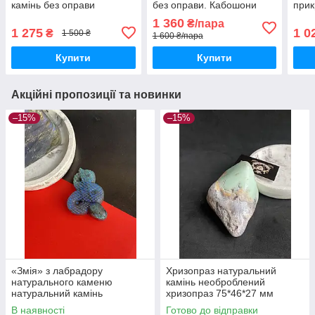
камінь без оправи
без оправи. Кабошони
прик
кабошон галтовка адуляр
21.5*12*3.5 мм. з опалу.
опра
1 360
₴/пара
Індія.
Розм
1 275
1 0
₴
1 500 ₴
1 600 ₴/пара
Купити
Купити
Акційні пропозиції та новинки
–15%
–15%
«Змія» з лабрадору
Хризопраз натуральний
натурального каменю
камінь необроблений
натуральний камінь
хризопраз 75*46*27 мм
лабрадор фігурка змія
В наявності
Готово до відправки