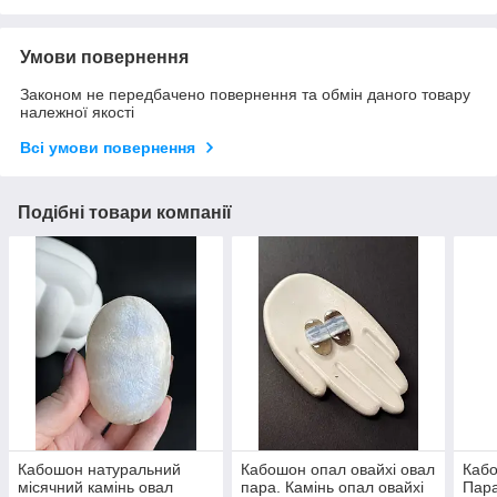
Умови повернення
Законом не передбачено повернення та обмін даного товару
належної якості
Всі умови повернення
Подібні товари компанії
Кабошон натуральний
Кабошон опал овайхі овал
Кабо
місячний камінь овал
пара. Камінь опал овайхі
Пара