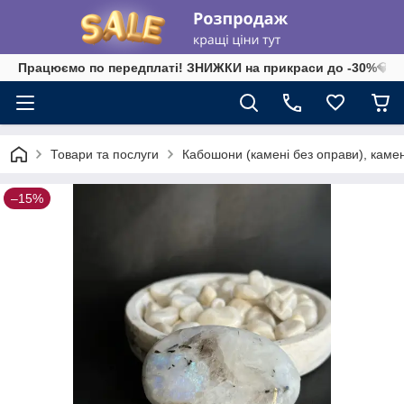
Працюємо по передплаті! ЗНИЖКИ на прикраси до -30%💎 на 
Товари та послуги
Кабошони (камені без оправи), камені-
–15%