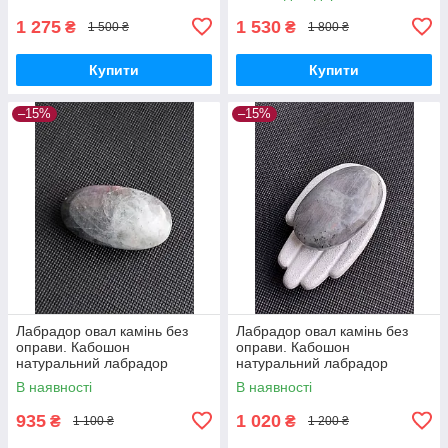
лабрадор без оправи.Індія
1 275
1 530
₴
₴
1 500 ₴
1 800 ₴
Купити
Купити
–15%
–15%
Лабрадор овал камінь без
Лабрадор овал камінь без
оправи. Кабошон
оправи. Кабошон
натуральний лабрадор
натуральний лабрадор
58*31*20 мм. Індія.
62*38*22 мм. Індія.
В наявності
В наявності
935
1 020
₴
₴
1 100 ₴
1 200 ₴