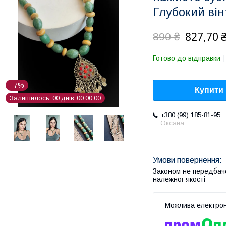
Глубокий він
827,70 
890 ₴
Готово до відправки
–7%
Купити
Залишилось
0
0
днів
0
0
0
0
0
0
+380 (99) 185-81-95
Оксана
Законом не передбач
належної якості