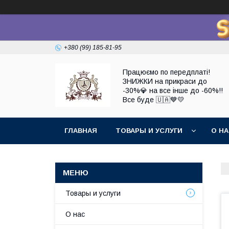
+380 (99) 185-81-95
Працюємо по передплаті!
ЗНИЖКИ на прикраси до
-30%💎 на все інше до -60%!!
Все буде 🇺🇦💙💛
ГЛАВНАЯ
ТОВАРЫ И УСЛУГИ
О Н
Товары и услуги
О нас