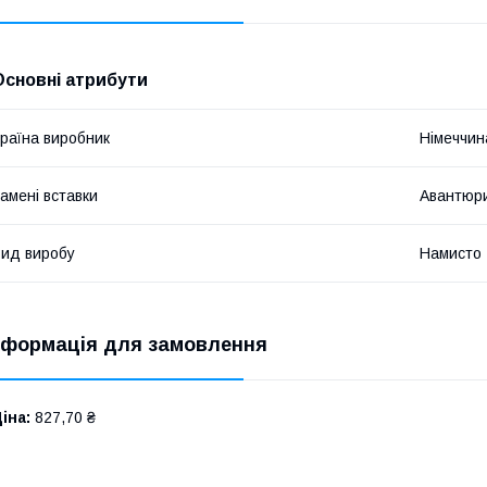
Основні атрибути
раїна виробник
Німеччин
амені вставки
Авантюр
ид виробу
Намисто
нформація для замовлення
іна:
827,70 ₴