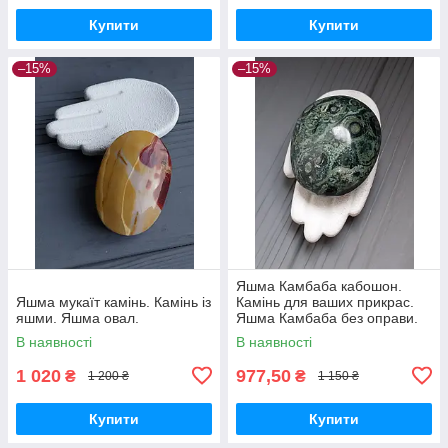
Купити
Купити
–15%
–15%
Яшма Камбаба кабошон.
Яшма мукаїт камінь. Камінь із
Камінь для ваших прикрас.
яшми. Яшма овал.
Яшма Камбаба без оправи.
В наявності
В наявності
1 020
977,50
₴
₴
1 200 ₴
1 150 ₴
Купити
Купити