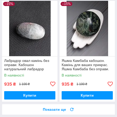
–15%
–15%
Лабрадор овал камінь без
Яшма Камбаба кабошон.
оправи. Кабошон
Камінь для ваших прикрас.
натуральний лабрадор
Яшма Камбаба без оправи.
58*31*20 мм. Індія.
В наявності
В наявності
935
935
₴
₴
1 100 ₴
1 100 ₴
Купити
Купити
Показати ще