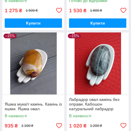
В наявності
Готово до відправки
лабрадор без оправи.Індія
1 275
1 530
₴
₴
1 500 ₴
1 800 ₴
Купити
Купити
–15%
–15%
Лабрадор овал камінь без
Яшма мукаїт камінь. Камінь із
оправи. Кабошон
яшми. Яшма овал.
натуральний лабрадор
63*38*22 мм. Індія.
В наявності
В наявності
935
1 020
₴
₴
1 100 ₴
1 200 ₴