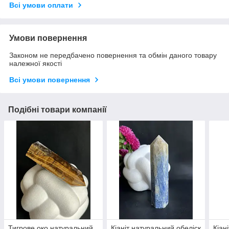
Всі умови оплати
Умови повернення
Законом не передбачено повернення та обмін даного товару
належної якості
Всі умови повернення
Подібні товари компанії
Тигрове око натуральний
Кіаніт натуральний обеліск
Кіан