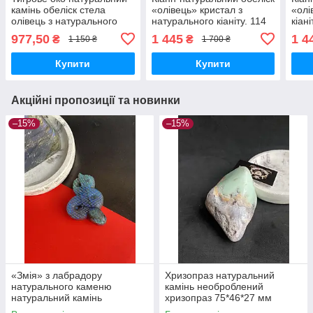
камінь обеліск стела
«олівець» кристал з
«олі
олівець з натурального
натурального кіаніту. 114
кіані
тигрового ока.
мм.
977,50
1 445
1 4
₴
₴
1 150 ₴
1 700 ₴
Купити
Купити
Акційні пропозиції та новинки
–15%
–15%
«Змія» з лабрадору
Хризопраз натуральний
натурального каменю
камінь необроблений
натуральний камінь
хризопраз 75*46*27 мм
лабрадор фігурка змія