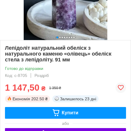
Лепідоліт натуральний обеліск з
натурального каменю «олівець» обеліск
стела з лепідоліту. 91 мм
Готово до відправки
Код: с-8705
Роздріб
1 147,50
₴
1 350 ₴
Економія
202.50 ₴
Залишилось
23 дні
Купити
або