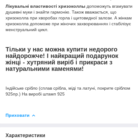
Лікувальні властивості хризоколлы
допоможуть вгамувати
душевні муки і знайти гармонію. Також вважається, що
хризоколла при хворобах горла і щитовидної залози. А жінкам
хризоколла допоможе при жіночих захворюваннях і стабілізує
менструальний цикл.
Тільки у нас можна купити недорого
найдорожче! І найкращий подарунок
жінці - хутряний виріб і прикраси з
натуральними каменями!
Індійське срібло (сплав срібла, міді та латуні, покрите сріблом
925пр.) На виробі штамп 925
Приховати
Характеристики