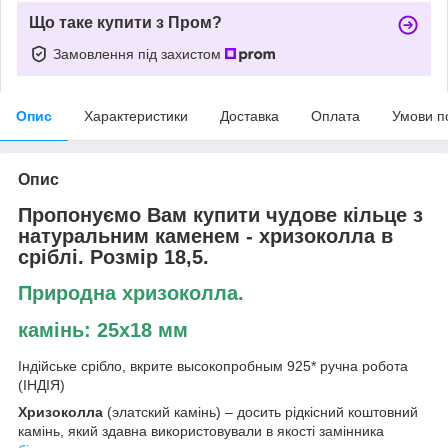
Що таке купити з Пром?
Замовлення під захистом
Опис
Характеристики
Доставка
Оплата
Умови п
Опис
Пропонуємо Вам купити чудове кільце з
натуральним каменем - хризоколла в
сріблі. Розмір 18,5.
Природна хризоколла.
камінь: 25х18 мм
Індійське срібло, вкрите высокопробным 925* ручна робота
(ІНДІЯ)
Хризоколла
(элатский камінь) – досить рідкісний коштовний
камінь, який здавна використовували в якості замінника