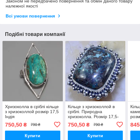
Законом не передбачено повернення та обмін даного товару
належної якості
Всі умови повернення
Подібні товари компанії
Хризоколла в сріблі кільце
Кільце з хризоколлой в
Кіль
з хризоколлой розмір 17,5
сріблі. Природна
каме
Індія
хризоколла. Розмір 17,5-
розм
18 Індія!
амет
750,50
750,50
845
₴
₴
790 ₴
790 ₴
амет
срібл
Купити
Купити