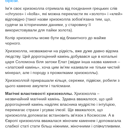
бірюзи
.
Ім'я своє хризоколла отримала від поєднання грецьких слів
«chrysos» і «kolla», які можна перекласти як «золото» і «клей»
відповідно (такої назви хризоколла зобов'язана тим, що,
судячи за історичними даними, у старовину її
використовували для пайки золота).
Колір хризоколлы може бути від блакитного до майже
чорного.
Хризоколла, незважаючи на рідкість, вже дуже давно відома
людству. Цей дорогоцінний камінь добувався ще в копальні
царя Соломона біля затоки Елат (звідки інша назва каменя –
«элатский камінь», хоча цим ім'ям називали не тільки чистий
мінерал, але і породу з прожилками хризоколлы).
Хризоколлой прикрашали кільця, сережки, підвіски, робили з
цього каменю амулети і талісмани.
Магічні властивості хризоколлы.
Хризоколла –
незвичайний магічний камінь. Здавна вважалося, що цей
дорогоцінний камінь наділяє власника мудрістю і інтуїцією,
перемагає страхи і усуває ілюзії. Ще вважалося, що
хризоколла допомагає встановить зв'язок з Космосом. А в
Європі хризоколла вважалася жіночим каменем і допомагала
слабкої статі стати більш ніжними, жіночними і співчутливими.