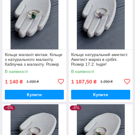
Кільце малахіт вінтаж. Кільце
Кільце натуральний аметист.
з натурального малахіту.
Аметист маркіз в сріблі.
Каблучка з малахіту. Розмір
Розмір 17.2. Індія!
15.5. Індія!
В наявності
В наявності
1 140
1 187,50
₴
₴
1 200 ₴
1 250 ₴
Купити
Купити
–5%
–5%