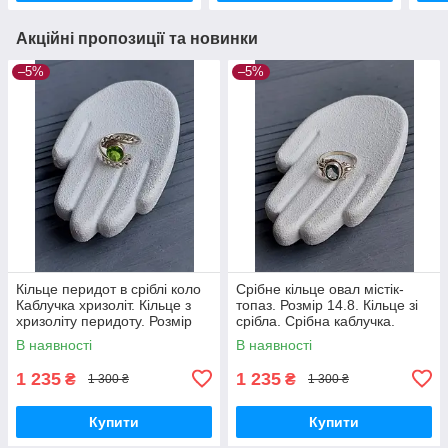
Акційні пропозиції та новинки
–5%
–5%
Кільце перидот в сріблі коло
Срібне кільце овал містік-
Каблучка хризоліт. Кільце з
топаз. Розмір 14.8. Кільце зі
хризоліту перидоту. Розмір
срібла. Срібна каблучка.
16. Індія!
Містік топаз. Індія!
В наявності
В наявності
1 235
1 235
₴
₴
1 300 ₴
1 300 ₴
Купити
Купити