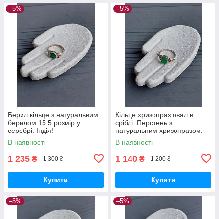
–5%
–5%
Берил кільце з натуральним
Кільце хризопраз овал в
берилом 15.5 розмір у
сріблі. Перстень з
серебрі. Індія!
натуральним хризопразом.
Розмір 15.5. Індія.
В наявності
В наявності
1 235
1 140
₴
₴
1 300 ₴
1 200 ₴
Купити
Купити
–5%
–5%