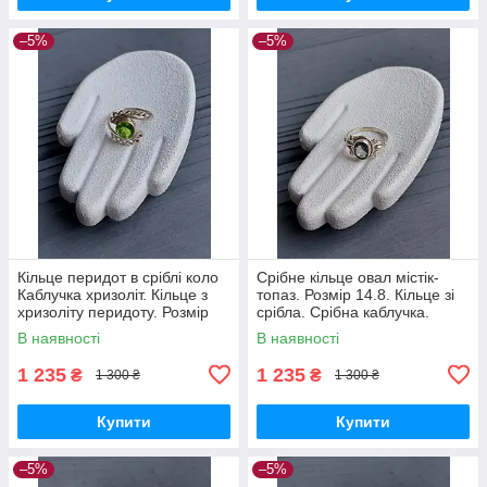
–5%
–5%
Кільце перидот в сріблі коло
Срібне кільце овал містік-
Каблучка хризоліт. Кільце з
топаз. Розмір 14.8. Кільце зі
хризоліту перидоту. Розмір
срібла. Срібна каблучка.
16. Індія!
Містік топаз. Індія!
В наявності
В наявності
1 235
1 235
₴
₴
1 300 ₴
1 300 ₴
Купити
Купити
–5%
–5%