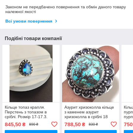
Законом не передбачено повернення та обмін даного товару
належної якості
Всі умови повернення
Подібні товари компанії
Кільце топаз крапля.
Азурит хризоколла кільце
Кіль
Перстень з топазом в
з каменем азурит
пурп
сріблі. Розмір 17-17.3.
хризоколла в сріблі 18
пурп
Індія.
розмір Індія
18,5 
845,50
788,50
750
₴
₴
890 ₴
830 ₴