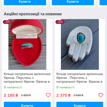
Купити
Купити
Акційні пропозиції та новинки
–5%
–5%
Кільце натуральна арізонська
Кільце натуральна арізонська
бірюза. Перстень з
бірюза . Перстень з
натуральної бірюзи. Бірюза в
натуральної бірюзи. Бірюза в
сріблі. Розмір 18.2.
сріблі. Розмір 16-16.5.
В наявності
В наявності
Німеччина!
Німеччина!
2 185
2 375
₴
₴
2 300 ₴
2 500 ₴
Купити
Купити