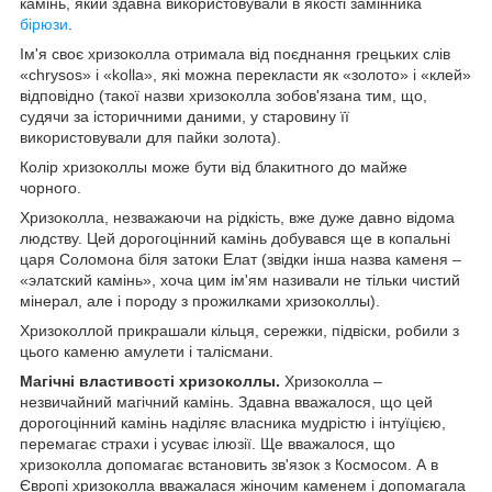
камінь, який здавна використовували в якості замінника
бірюзи
.
Ім'я своє хризоколла отримала від поєднання грецьких слів
«chrysos» і «kolla», які можна перекласти як «золото» і «клей»
відповідно (такої назви хризоколла зобов'язана тим, що,
судячи за історичними даними, у старовину її
використовували для пайки золота).
Колір хризоколлы може бути від блакитного до майже
чорного.
Хризоколла, незважаючи на рідкість, вже дуже давно відома
людству. Цей дорогоцінний камінь добувався ще в копальні
царя Соломона біля затоки Елат (звідки інша назва каменя –
«элатский камінь», хоча цим ім'ям називали не тільки чистий
мінерал, але і породу з прожилками хризоколлы).
Хризоколлой прикрашали кільця, сережки, підвіски, робили з
цього каменю амулети і талісмани.
Магічні властивості хризоколлы.
Хризоколла –
незвичайний магічний камінь. Здавна вважалося, що цей
дорогоцінний камінь наділяє власника мудрістю і інтуїцією,
перемагає страхи і усуває ілюзії. Ще вважалося, що
хризоколла допомагає встановить зв'язок з Космосом. А в
Європі хризоколла вважалася жіночим каменем і допомагала