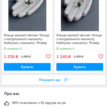
Кільце малахіт вінтаж. Кільце
Кільце малахіт вінтаж. Кільце
з натурального малахіту.
з натурального малахіту.
Каблучка з малахіту. Розмір
Каблучка з малахіту. Розмір
15,8. Індія!
15.5. Індія!
В наявності
В наявності
1 235
1 140
₴
₴
1 300 ₴
1 200 ₴
Купити
Купити
Показати ще
Про нас
98% позитивних з 92 відгуків за рік