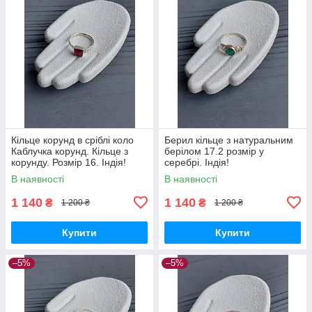
Кільце корунд в сріблі коло
Берил кільце з натуральним
Каблучка корунд. Кільце з
берілом 17.2 розмір у
корунду. Розмір 16. Індія!
серебрі. Індія!
В наявності
В наявності
1 140
1 140
₴
₴
1 200 ₴
1 200 ₴
Купити
Купити
–5%
–5%