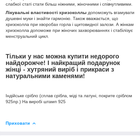
слабкої статі стати більш ніжними, жіночними і співчутливими.
Лікувальні властивості хризоколлы
допоможуть вгамувати
душевні муки і знайти гармонію. Також вважається, що
хризоколла при хворобах горла і щитовидної залози. А жінкам
хризоколла допоможе при жіночих захворюваннях і стабілізує
менструальний цикл.
Тільки у нас можна купити недорого
найдорожче! І найкращий подарунок
жінці - хутряний виріб і прикраси з
натуральними каменями!
Індійське срібло (сплав срібла, міді та латуні, покрите сріблом
925пр.) На виробі штамп 925
Приховати