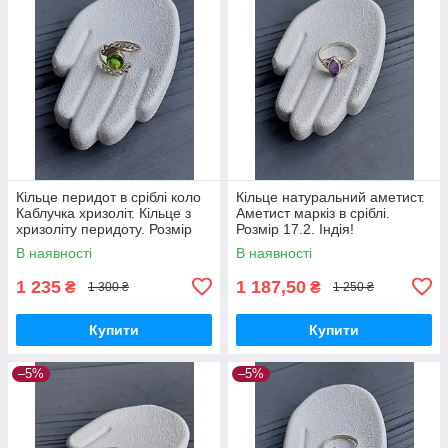
Кільце перидот в сріблі коло
Кільце натуральний аметист.
Каблучка хризоліт. Кільце з
Аметист маркіз в сріблі.
хризоліту перидоту. Розмір
Розмір 17.2. Індія!
16. Індія!
В наявності
В наявності
1 235
1 187,50
₴
₴
1 300 ₴
1 250 ₴
Купити
Купити
–5%
–5%