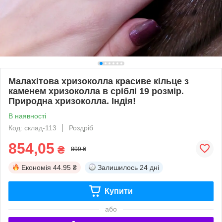
Малахітова хризоколла красиве кільце з
каменем хризоколла в сріблі 19 розмір.
Природна хризоколла. Індія!
В наявності
Код: склад-113
Роздріб
854,05
₴
899 ₴
Економія
44.95 ₴
Залишилось
24 дні
Купити
або