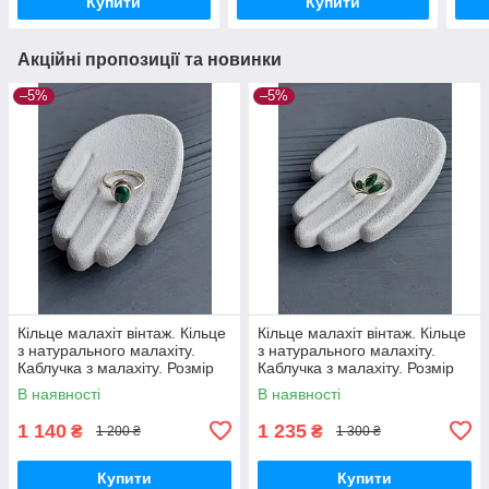
Купити
Купити
Акційні пропозиції та новинки
–5%
–5%
Кільце малахіт вінтаж. Кільце
Кільце малахіт вінтаж. Кільце
з натурального малахіту.
з натурального малахіту.
Каблучка з малахіту. Розмір
Каблучка з малахіту. Розмір
15.5. Індія!
15,8. Індія!
В наявності
В наявності
1 140
1 235
₴
₴
1 200 ₴
1 300 ₴
Купити
Купити