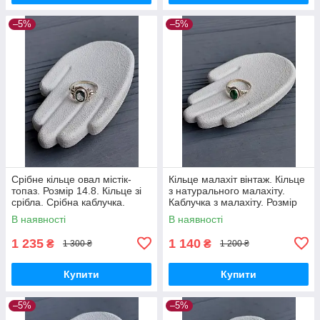
–5%
–5%
Срібне кільце овал містік-
Кільце малахіт вінтаж. Кільце
топаз. Розмір 14.8. Кільце зі
з натурального малахіту.
срібла. Срібна каблучка.
Каблучка з малахіту. Розмір
Містік топаз. Індія!
15.5. Індія!
В наявності
В наявності
1 235
1 140
₴
₴
1 300 ₴
1 200 ₴
Купити
Купити
–5%
–5%