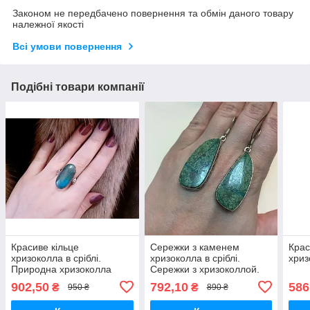
Законом не передбачено повернення та обмін даного товару
належної якості
Всі умови повернення
Подібні товари компанії
Красиве кільце
Сережки з каменем
Крас
хризоколла в сріблі.
хризоколла в сріблі.
хриз
Природна хризоколла
Сережки з хризоколлой.
19,5 розмір Індія!
902,50
792,10
586
₴
₴
950 ₴
890 ₴