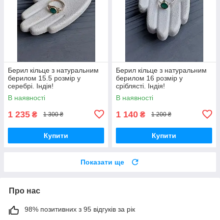
Берил кільце з натуральним
Берил кільце з натуральним
берилом 15.5 розмір у
берилом 16 розмір у
серебрі. Індія!
сріблясті. Індія!
В наявності
В наявності
1 235
1 140
₴
₴
1 300 ₴
1 200 ₴
Купити
Купити
Показати ще
Про нас
98% позитивних з 95 відгуків за рік