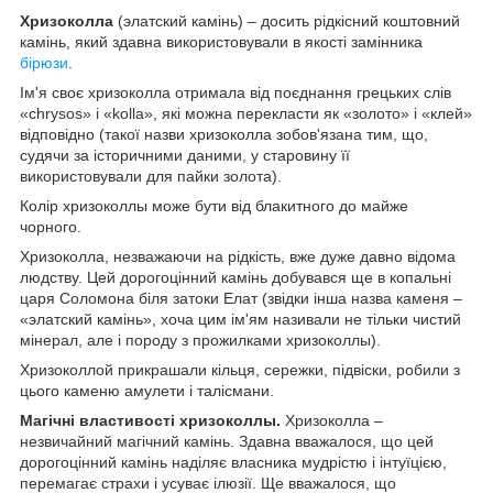
Хризоколла
(элатский камінь) – досить рідкісний коштовний
камінь, який здавна використовували в якості замінника
бірюзи
.
Ім'я своє хризоколла отримала від поєднання грецьких слів
«chrysos» і «kolla», які можна перекласти як «золото» і «клей»
відповідно (такої назви хризоколла зобов'язана тим, що,
судячи за історичними даними, у старовину її
використовували для пайки золота).
Колір хризоколлы може бути від блакитного до майже
чорного.
Хризоколла, незважаючи на рідкість, вже дуже давно відома
людству. Цей дорогоцінний камінь добувався ще в копальні
царя Соломона біля затоки Елат (звідки інша назва каменя –
«элатский камінь», хоча цим ім'ям називали не тільки чистий
мінерал, але і породу з прожилками хризоколлы).
Хризоколлой прикрашали кільця, сережки, підвіски, робили з
цього каменю амулети і талісмани.
Магічні властивості хризоколлы.
Хризоколла –
незвичайний магічний камінь. Здавна вважалося, що цей
дорогоцінний камінь наділяє власника мудрістю і інтуїцією,
перемагає страхи і усуває ілюзії. Ще вважалося, що