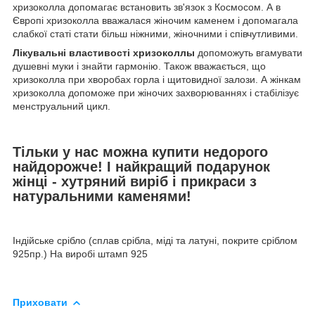
хризоколла допомагає встановить зв'язок з Космосом. А в
Європі хризоколла вважалася жіночим каменем і допомагала
слабкої статі стати більш ніжними, жіночними і співчутливими.
Лікувальні властивості хризоколлы
допоможуть вгамувати
душевні муки і знайти гармонію. Також вважається, що
хризоколла при хворобах горла і щитовидної залози. А жінкам
хризоколла допоможе при жіночих захворюваннях і стабілізує
менструальний цикл.
Тільки у нас можна купити недорого
найдорожче! І найкращий подарунок
жінці - хутряний виріб і прикраси з
натуральними каменями!
Індійське срібло (сплав срібла, міді та латуні, покрите сріблом
925пр.) На виробі штамп 925
Приховати