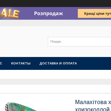
АС
КОНТАКТЫ
ДОСТАВКА И ОПЛАТА
Малахітова х
хризоколлой 