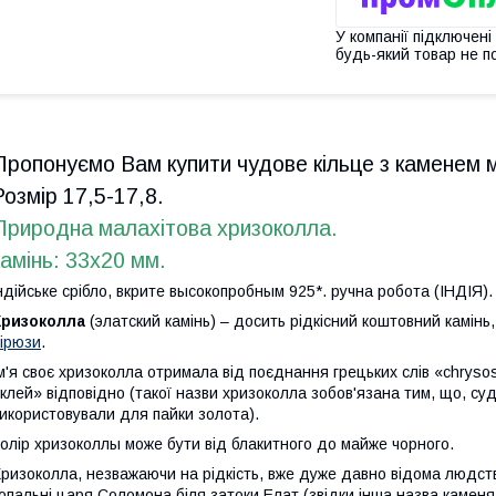
У компанії підключені
будь-який товар не п
Пропонуємо Вам купити чудове кільце з каменем ма
Розмір 17,5-17,8.
Природна малахітова хризоколла.
камінь: 33х20 мм.
ндійське срібло, вкрите высокопробным 925*. ручна робота (ІНДІЯ).
Хризоколла
(элатский камінь) – досить рідкісний коштовний камінь
ірюзи
.
м'я своє хризоколла отримала від поєднання грецьких слів «chrysos»
клей» відповідно (такої назви хризоколла зобов'язана тим, що, суд
икористовували для пайки золота).
олір хризоколлы може бути від блакитного до майже чорного.
ризоколла, незважаючи на рідкість, вже дуже давно відома людст
опальні царя Соломона біля затоки Елат (звідки інша назва каменя