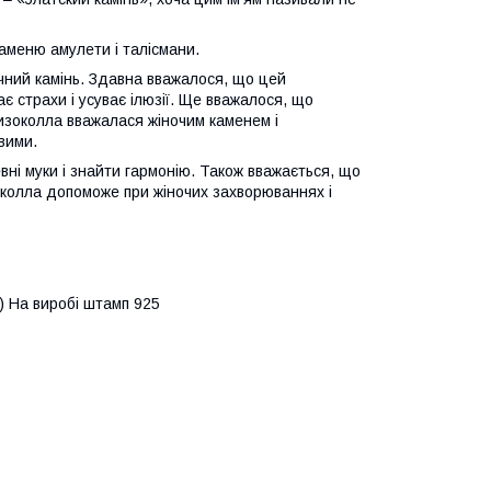
каменю амулети і талісмани.
чний камінь. Здавна вважалося, що цей
ає страхи і усуває ілюзії. Ще вважалося, що
ризоколла вважалася жіночим каменем і
вими.
ні муки і знайти гармонію. Також вважається, що
околла допоможе при жіночих захворюваннях і
р.) На виробі штамп 925