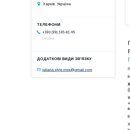
Харків, Україна
+380 (99) 185-81-95
Оксана
juliana.style.mex@gmail.com
і
б
І
«
в
К
Х
к