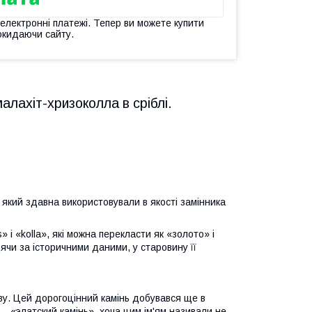
 електронні платежі. Тепер ви можете купити
окидаючи сайту.
лахіт-хризоколла в сріблі.
, який здавна використовували в якості замінника
 і «kolla», які можна перекласти як «золото» і
ячи за історичними даними, у старовину її
ву. Цей дорогоцінний камінь добувався ще в
 – «элатский камінь», хоча цим ім'ям називали не