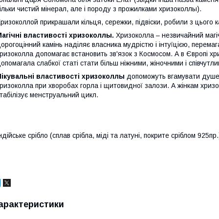
ільки чистий мінерал, але і породу з прожилками хризоколлы).
ризоколлой прикрашали кільця, сережки, підвіски, робили з цього 
агічні властивості хризоколлы.
Хризоколла – незвичайний магі
орогоцінний камінь наділяє власника мудрістю і інтуїцією, перемаг
ризоколла допомагає встановить зв'язок з Космосом. А в Європі х
опомагала слабкої статі стати більш ніжними, жіночними і співчутли
ікувальні властивості хризоколлы
допоможуть вгамувати душев
ризоколла при хворобах горла і щитовидної залози. А жінкам хриз
табілізує менструальний цикл.
ндійське срібло (сплав срібла, міді та латуні, покрите сріблом 925п
арактеристики