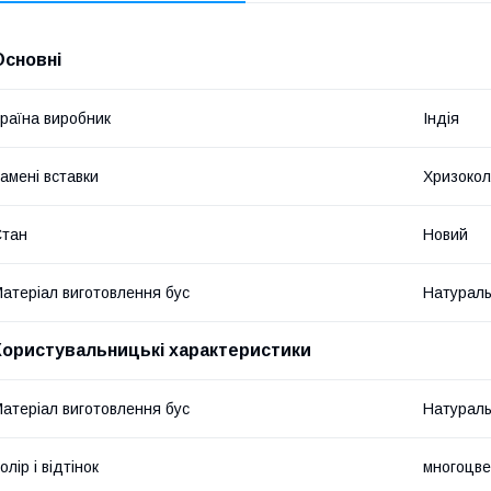
Основні
раїна виробник
Індія
амені вставки
Хризоко
Стан
Новий
атеріал виготовлення бус
Натураль
Користувальницькі характеристики
атеріал виготовлення бус
Натураль
олір і відтінок
многоцве