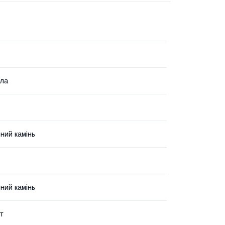
лла
ний камінь
ний камінь
т