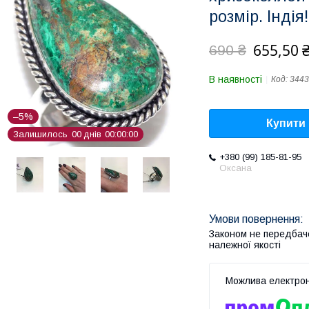
розмір. Індія!
655,50 
690 ₴
В наявності
Код:
3443
–5%
Купити
Залишилось
0
0
днів
0
0
0
0
0
0
+380 (99) 185-81-95
Оксана
Законом не передбач
належної якості